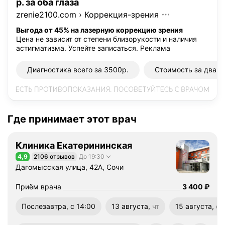
р. за оба глаза
zrenie2100.com
›
Коррекция-зрения
Выгода от 45% на лазерную коррекцию зрения
Цена не зависит от степени близорукости и наличия
астигматизма. Успейте записаться.
Реклама
Диагностика всего за 3500р.
Стоимость за два г
Где принимает этот врач
Клиника Екатерининская
4,9
2106 отзывов
До 19:30
Рейтинг 4,9 из 5
Дагомысская улица, 42А, Сочи
Цена
3400
Приём врача
3 400
₽
Послезавтра, с 14:00
13 августа,
чт
15 августа,
сб
четверг
суббота