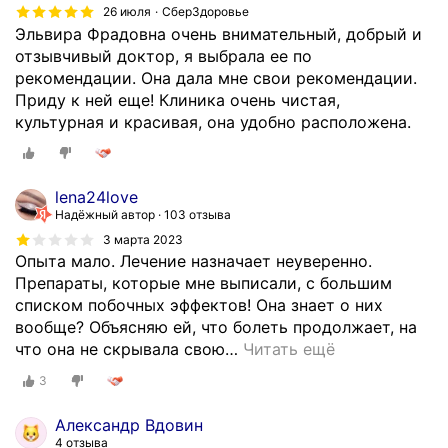
и
26 июля
СберЗдоровье
я
Эльвира Фрадовна очень внимательный, добрый и
х
отзывчивый доктор, я выбрала ее по
о
рекомендации. Она дала мне свои рекомендации.
п
Приду к ней еще! Клиника очень чистая,
о
культурная и красивая, она удобно расположена.
р
н
о
lena24love
-
Надёжный автор
103 отзыва
д
3 марта 2023
в
Опыта мало. Лечение назначает неуверенно.
и
Препараты, которые мне выписали, с большим
г
списком побочных эффектов! Она знает о них
а
вообще? Объясняю ей, что болеть продолжает, на
т
что она не скрывала свою
…
Читать ещё
е
л
3
ь
н
Александр Вдовин
о
4 отзыва