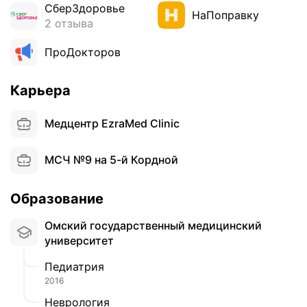
д
СберЗдоровье
НаПоправку
г
2 отзыва
е
з
ПроДокторов
и
в
Карьера
н
ы
й
Медцентр EzraMed Clinic
к
а
МСЧ №9 на 5-й Кордной
п
с
у
Образование
л
Омский государственный медицинский
и
университет
т
,
Педиатрия
д
2016
о
р
Неврология