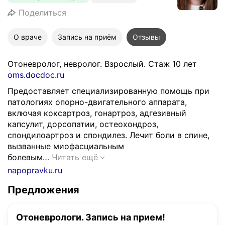
Поделиться
О враче
Запись на приём
Отзывы
Отоневролог, невролог. Взрослый. Стаж 10 лет
oms.docdoc.ru
Предоставляет специализированную помощь при
патологиях опорно-двигательного аппарата,
включая коксартроз, гонартроз, адгезивный
капсулит, дорсопатии, остеохондроз,
спондилоартроз и спондилез. Лечит боли в спине,
вызванные миофасциальным
П
болевым…
Читать ещё
р
napopravku.ru
е
Предложения
д
о
с
Отоневрологи. Запись на прием!
т