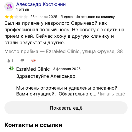
к
Александр Костюнин
с
1 отзыв
а
25 января 2025
Яндекс · Из отзывов на клинику
р
Был на приеме у невролого Сарычевой как
т
профессионал полный ноль. Не советую ходить на
р
прием к ней. Сейчас хожу в другую клинику и
о
стали результаты другие.
з
Место приёма — EzraMed Clinic, улица Фрунзе, 38
,
г
1
о
EzraMed Clinic
3 февраля 2025
н
Здравствуйте Александр! 

а
р
Мы очень огорчены и удивлены описанной 
т
Вами ситуацией.  Обязательно с
…
Читать ещё
р
о
Показать ещё
з
,
Контакты и ссылки
а