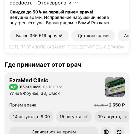
docdoc.ru
›
Отоневрологи
а
в
Скидка до 50% на первый прием врача!
Ведущие врачи. Исправление нарушений нерва
л
внутреннего уха. Врачи рядом с Вами!
Реклама
я
е
Более 366 619 врачей
Детские врачи
Ана
т
с
п
е
Где принимает этот врач
ц
и
а
EzraMed Clinic
л
4,9
65 отзывов
До 18:00
Рейтинг 4,9 из 5
и
Улица Фрунзе, 38, Омск
з
и
Цена
2550
Приём врача
2 550
₽
Цена
3000
3 000
₽
р
14 августа, с 8:00
15 августа,
сб
19 августа,
ср
о
суббота
среда
в
а
Записаться на приём