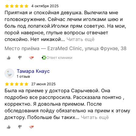
г
4 октября 2025
о
Приятная и спокойная девушка. Вылечила мне
а
головокружение. Сейчас лечим иголками шею и
п
боль под лопаткой.Иголки прям советую. На мои,
п
порой наверное, глупые вопросы отвечает
а
спокойно. Нет никакой
…
Читать ещё
р
Место приёма — EzraMed Clinic, улица Фрунзе, 38
а
т
Ответ клиники
а
Тамара Кнаус
,
1 отзыв
в
27 июня 2025
к
Была на приеме у доктора Сарычевой. Она
л
подробно все расспросила. Рассказала понятно ,
ю
корректно. Я довольна приемом. После
ч
обследования пойду обязательно на прием к этому
а
доктору. Побольше бы таких
…
Читать ещё
я
к
о