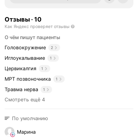
н
н
у
Отзывы
·
10
ю
Как Яндекс проверяет отзывы
п
о
О чём пишут пациенты
м
Головокружение
2
о
щ
Иглоукалывание
1
ь
Цервикалгия
1
п
р
МРТ позвоночника
1
и
Травма нерва
1
п
а
Смотреть ещё 4
т
о
По умолчанию
л
о
Марина
г