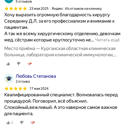
5 отзывов
23 мая 2025
Яндекс · Из отзывов на клинику
Хочу выразить огромную благодарность хирургу
Середкину Д.Л. за его профессиализм и внимание к
пациентам.
А так же всему хирургическому отделению, девочкам
мед. сёстрам которые круглосуточно не
…
Читать ещё
Место приёма — Курганская областная клиническая
больница, лаборатория клинической иммунологии,
улица Томина, 63, корп. 2
Любовь Степанова
2 отзыва
17 мая 2024
Квалифицированный специалист. Волновалась перед
процедурой. Поговорил, всё объяснил.
Спокойный,вежливый. А это наверное самое важное
для пациента.
2