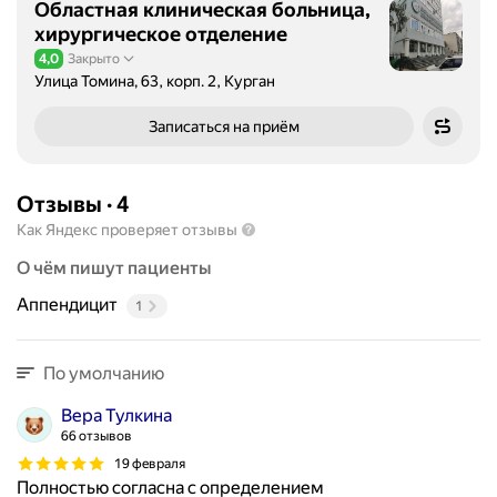
Областная клиническая больница,
хирургическое отделение
4,0
Закрыто
Рейтинг 4,0 из 5
Улица Томина, 63, корп. 2, Курган
Записаться на приём
Отзывы
·
4
Как Яндекс проверяет отзывы
О чём пишут пациенты
Аппендицит
1
По умолчанию
Вера Тулкина
66 отзывов
19 февраля
Полностью согласна с определением