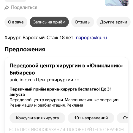
Поделиться
О враче
Запись на приём
Отзывы
Другие врачи
Хирург. Взрослый. Стаж 18 лет
napopravku.ru
Предложения
Передовой центр хирургии в «Юниклиник»
Бибирево
uniclinic.ru
›
Центр-хирургии
Первичный приём врача-хирурга бесплатно! До 31
августа
Передовой центр хирургии. Малоинвазивные операции.
Реанимация и реабилитация.
Реклама
Консультация хирурга
10+ направлений
Стац