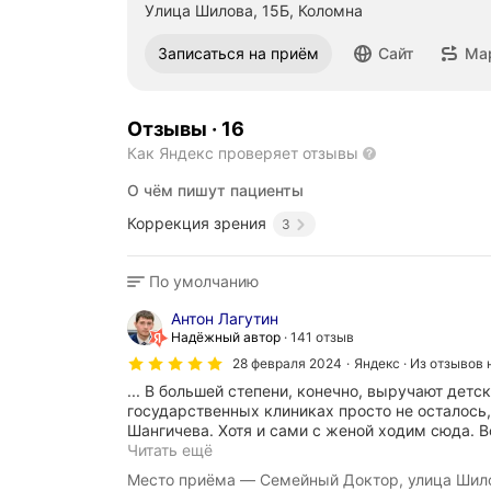
Улица Шилова, 15Б, Коломна
Записаться на приём
Сайт
Ма
Отзывы
·
16
Как Яндекс проверяет отзывы
О чём пишут пациенты
Коррекция зрения
3
По умолчанию
Антон Лагутин
Надёжный автор
141 отзыв
28 февраля 2024
Яндекс · Из отзывов 
... В большей степени, конечно, выручают детс
государственных клиниках просто не осталось,
Шангичева. Хотя и сами с женой ходим сюда. Всё
С
Читать ещё
а
Место приёма — Семейный Доктор, улица Шило
м