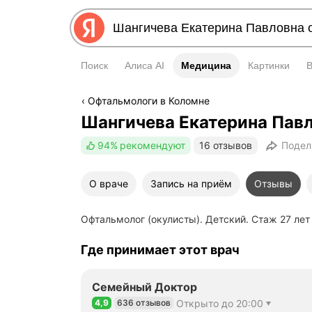
Поиск
Алиса AI
Медицина
Медицина
Картинки
Офтальмологи в Коломне
Шангичева Екатерина Пав
94%
рекомендуют
16 отзывов
Подел
О враче
Запись на приём
Отзывы
Офтальмолог (окулисты). Детский. Стаж 27 лет
Где принимает этот врач
Семейный Доктор
4,9
636 отзывов
Открыто до 20:00
Рейтинг 4,9 из 5