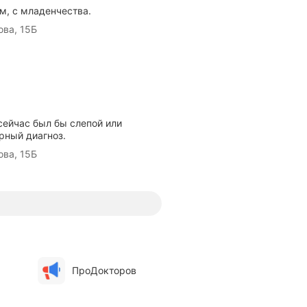
м, с младенчества.
ва, 15Б
сейчас был бы слепой или
рный диагноз.
ва, 15Б
ПроДокторов