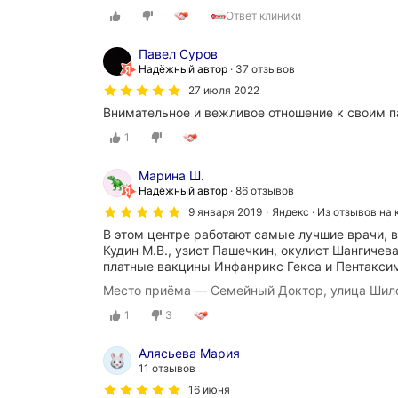
а
Ответ клиники
я
л
Павел Суров
у
Надёжный автор
37 отзывов
ч
27 июля 2022
ш
а
Внимательное и вежливое отношение к своим п
я
1
п
л
а
Марина Ш.
т
Надёжный автор
86 отзывов
н
9 января 2019
Яндекс · Из отзывов на 
а
В этом центре работают самые лучшие врачи, в
я
Кудин М.В., узист Пашечкин, окулист Шангичев
к
платные вакцины Инфанрикс Гекса и Пентакси
л
и
Место приёма — Семейный Доктор, улица Шило
н
1
3
и
к
а
Алясьева Мария
в
11 отзывов
К
16 июня
о