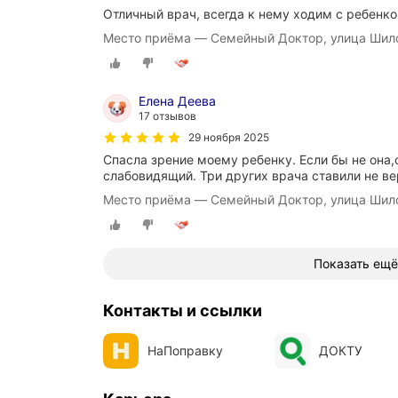
Отличный врач, всегда к нему ходим с ребенко
л
о
Место приёма — Семейный Доктор, улица Шило
м
н
е
.
Елена Деева
О
17 отзывов
т
29 ноября 2025
л
Спасла зрение моему ребенку. Если бы не она,
и
слабовидящий. Три других врача ставили не ве
ч
н
Место приёма — Семейный Доктор, улица Шило
ы
е
с
п
Показать ещё
е
ц
и
Контакты и ссылки
а
л
НаПоправку
ДОКТУ
и
с
т