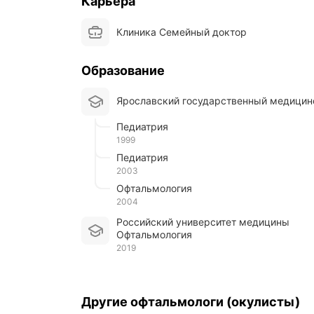
Карьера
ы
(
н
Клиника Семейный доктор
е
к
о
Образование
т
о
Ярославский государственный медицин
р
ы
Педиатрия
е
в
1999
о
Педиатрия
о
2003
б
Офтальмология
щ
2004
е
у
Российский университет медицины
н
Офтальмология
и
2019
к
а
л
ь
Другие офтальмологи (окулисты)
н