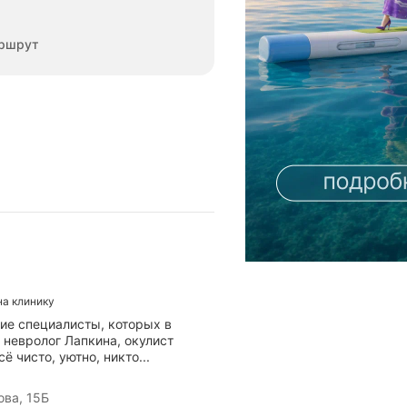
ршрут
на клинику
кие специалисты, которых в
 невролог Лапкина, окулист
 чисто, уютно, никто...
ва, 15Б