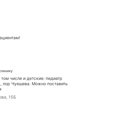
ациентам!
клинику
 том числе и детские: педиатр
а, лор Чуешева. Можно поставить
м
ва, 15Б