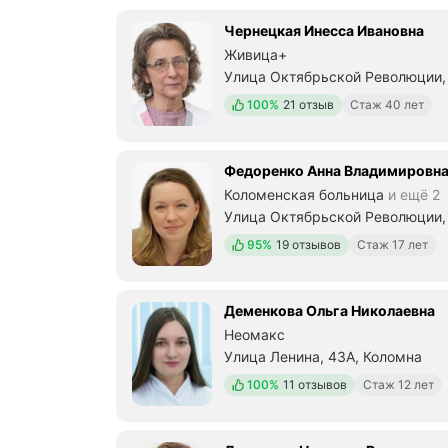
ы
е
Чернецкая Инесса Ивановна
д
Живица+
л
я
Улица Октябрьской Революции, 
К
Положительных отзывов
100%
21 отзыв
Стаж 40 лет
о
л
о
м
Федоренко Анна Владимировн
н
Коломенская больница
и ещё 2
ы
Улица Октябрьской Революции, 
)
.
Положительных отзывов
95%
19 отзывов
Стаж 17 лет
В
б
о
л
Деменкова Ольга Николаевна
ь
Неомакс
ш
Улица Ленина, 43А, Коломна
е
й
Положительных отзывов
100%
11 отзывов
Стаж 12 лет
с
т
е