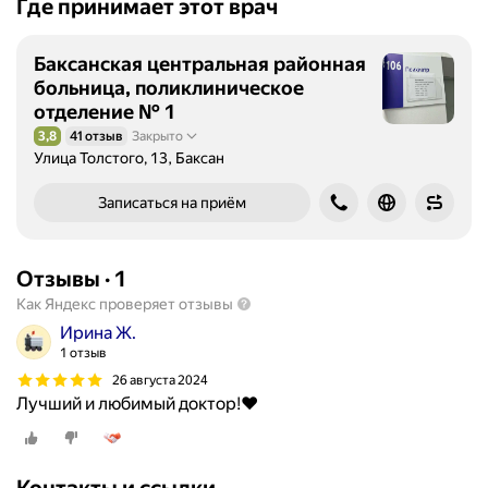
Где принимает этот врач
Баксанская центральная районная
больница, поликлиническое
отделение № 1
3,8
41 отзыв
Закрыто
Рейтинг 3,8 из 5
Улица Толстого, 13, Баксан
Записаться на приём
Отзывы
·
1
Как Яндекс проверяет отзывы
Ирина Ж.
1 отзыв
26 августа 2024
Лучший и любимый доктор!❤️