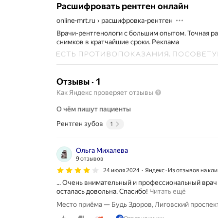
Расшифровать рентген онлайн
online-mrt.ru
›
расшифровка-рентген
Врачи-рентгенологи с большим опытом. Точная 
снимков в кратчайшие сроки.
Реклама
Отзывы
·
1
Как Яндекс проверяет отзывы
О чём пишут пациенты
Рентген зубов
1
Ольга Михалева
9 отзывов
24 июля 2024
Яндекс · Из отзывов на кл
... Очень внимательный и профессиональный врач
С
осталась довольна. Спасибо!
Читать ещё
е
Место приёма — Будь Здоров, Лиговский проспект
г
о