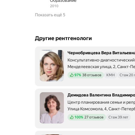
у
Образование
«
2010
Б
Показать ещё 5
у
д
ь
з
Другие рентгенологи
д
о
р
Чернобривцева Вера Витальевн
о
в
Консультативно-диагностический
»
Менделеевская улица, 2, Санкт-П
.
Метро м. Выборгская Расстояние 
Положительных отзывов
97%
38 отзывов
КМН
Стаж 20 
Р
М
Г
с
Демидова Валентина Владимир
д
Центр планирования семьи и реп
е
л
Улица Комсомола, 4, Санкт-Петер
Метро м. Площадь Ленина Рассто
а
Положительных отзывов
100%
27 отзывов
Стаж 39 лет
л
и
п