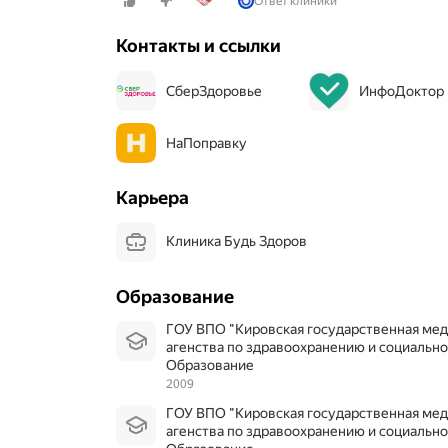
Ответ клиники
д
н
Контакты и ссылки
я
в
п
СберЗдоровье
ИнфоДоктор
е
р
в
НаПоправку
ы
е
Карьера
п
о
с
Клиника Будь Здоров
е
т
и
Образование
л
а
ГОУ ВПО "Кировская государственная медицинская академия Федерального
к
агенства по здравоохранению и социальн
л
Образование
и
2009
н
и
ГОУ ВПО "Кировская государственная медицинская академия Федерального
к
агенства по здравоохранению и социально