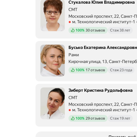
р
Стукалова Юлия Владимировна
о
СМТ
ф
Московский проспект, 22, Санкт-
е
Метро м. Технологический инстит
м. Технологический институт-1
с
с
Положительных отзывов
100%
30 отзывов
Стаж 38 лет
и
о
н
Бусько Екатерина Александров
а
Рами
л
ь
Кирочная улица, 13, Санкт-Петер
Метро м. Чернышевская Расстоян
н
Положительных отзывов
100%
17 отзывов
Стаж 23 года
о
,
о
п
Зиберт Кристина Рудольфовна
е
СМТ
р
Московский проспект, 22, Санкт-
а
Метро м. Технологический инстит
м. Технологический институт-1
т
и
Положительных отзывов
100%
29 отзывов
Стаж 19 лет
в
н
о
Показать ещё