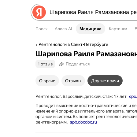
Поиск
Алиса AI
Медицина
Медицина
Картинки
Рентгенологи в Санкт-Петербурге
Шарипова Раиля Рамазанов
1 отзыв
Поделиться
О враче
Отзывы
Другие врачи
Рентгенолог. Взрослый, детский. Стаж 17 лет
spb
Проводит выяснение костно-травматические и д
изменений опорно-двигательного аппарата, пато
органом и систем. Выполняет рентгенологические
рентгенограмм.
spb.docdoc.ru