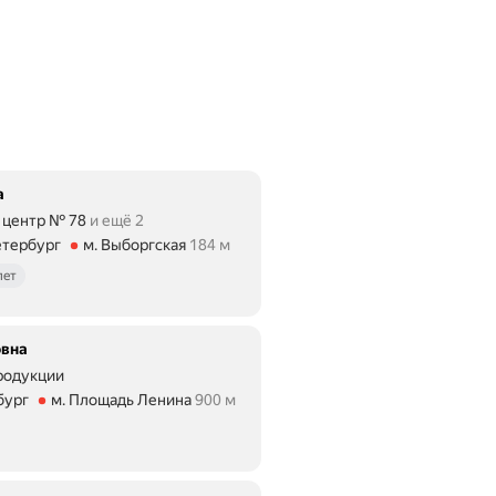
а
 центр № 78
и ещё 2
етербург
м. Выборгская
184 м
184 м
лет
овна
родукции
бург
м. Площадь Ленина
900 м
яние 900 м