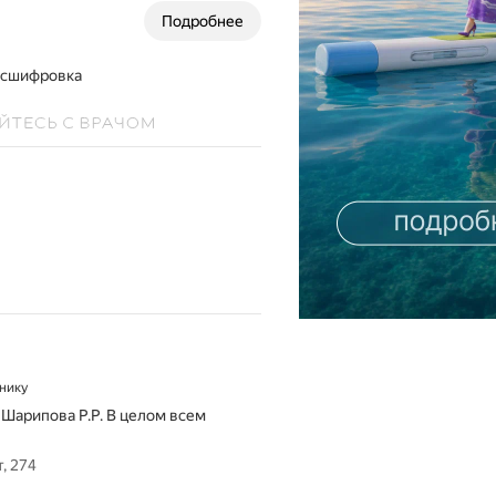
Подробнее
расшифровка
инику
 Шарипова Р.Р. В целом всем
, 274