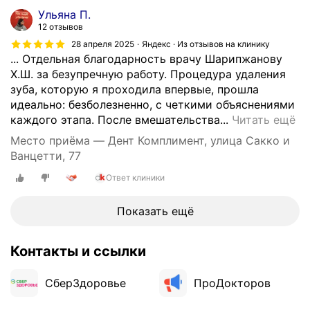
р
о
Ульяна П.
и
д
12 отзывов
х
а
28 апреля 2025
Яндекс · Из отзывов на клинику
о
р
... Отдельная благодарность врачу Шарипжанову
ж
н
Х.Ш. за безупречную работу. Процедура удаления
у
о
зуба, которую я проходила впервые, прошла
в
с
идеально: безболезненно, с четкими объяснениями
э
т
В
каждого этапа. После вмешательства...
Читать ещё
т
ь
с
Место приёма — Дент Комплимент, улица Сакко и
у
в
е
Ванцетти, 77
с
р
м
т
а
Ответ клиники
д
о
ч
о
м
у
б
Показать ещё
а
Ш
р
т
а
о
Контакты и ссылки
о
р
г
л
и
о
о
СберЗдоровье
ПроДокторов
п
д
г
ж
н