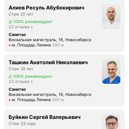
а
т
у
т
Алиев Ресуль Абубекирович
о
и
л
Стаж 25 лет
л
в
е
100%
рекомендуют
о
н
н
22 отзыва
г
и
и
Санитас
а
м
я
Вокзальная магистраль, 16, Новосибирск
м
а
Метро м. Площадь Ленина Расстояние 290 м
м
м. Площадь Ленина
290 м
и
т
и
р
е
о
а
Ташкин Анатолий Николаевич
л
с
з
Стаж 29 лет
ь
т
в
н
100%
рекомендуют
о
е
23 отзыва
о
м
я
с
а
Санитас
л
Вокзальная магистраль, 16, Новосибирск
т
т
к
Метро м. Площадь Ленина Расстояние 290 м
м. Площадь Ленина
290 м
ь
о
о
.
л
л
У
о
Буйкин Сергей Валерьевич
л
д
г
Стаж 33 года
е
а
и