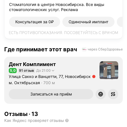
Стоматология в центре Новосибирска. Все виды
стоматологических услуг.
Реклама
Консультация за 0₽
Одиночный имплант
Р
Где принимает этот врач
через СберЗдоровье
Дент Комплимент
5,0
91 отзыв
До 21:00
Рейтинг 5,0 из 5
Улица Сакко и Ванцетти, 77, Новосибирск
Метро м. Октябрьская Расстояние 700 м
м. Октябрьская
700 м
Записаться на приём
Отзывы
·
13
Как Яндекс проверяет отзывы