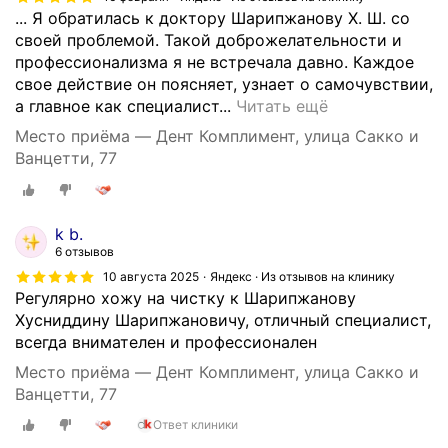
а
... Я обратилась к доктору Шарипжанову Х. Ш. со
я
своей проблемой. Такой доброжелательности и
к
профессионализма я не встречала давно. Каждое
л
свое действие он поясняет, узнает о самочувствии,
и
Я
а главное как специалист...
Читать ещё
н
с
и
Место приёма — Дент Комплимент, улица Сакко и
у
к
Ванцетти, 77
д
а
о
!
в
В
k b.
о
ы
6 отзывов
л
р
10 августа 2025
Яндекс · Из отзывов на клинику
ь
а
Регулярно хожу на чистку к Шарипжанову
с
ж
Хусниддину Шарипжановичу, отличный специалист,
т
а
всегда внимателен и профессионален
в
ю
и
Место приёма — Дент Комплимент, улица Сакко и
б
е
Ванцетти, 77
л
м
а
Ответ клиники
п
г