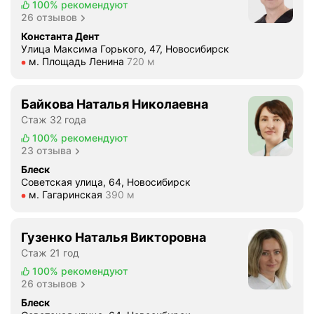
к
100%
рекомендуют
л
ч
26 отзывов
т
я
е
и
Константа Дент
л
с
Улица Максима Горького, 47, Новосибирск
в
а
к
Метро м. Площадь Ленина Расстояние 720 м
м. Площадь Ленина
720 м
Д
в
о
е
е
й
н
р
Байкова Наталья Николаевна
к
ь
х
л
Стаж 32 года
К
н
и
100%
рекомендуют
о
и
н
23 отзыва
м
й
и
Блеск
п
к
к
Советская улица, 64, Новосибирск
л
о
Метро м. Гагаринская Расстояние 390 м
м. Гагаринская
390 м
е
и
р
«
м
е
Д
е
Гузенко Наталья Викторовна
н
е
н
Стаж 21 год
н
н
т
о
100%
рекомендуют
т
.
26 отзывов
й
К
У
з
Блеск
о
ю