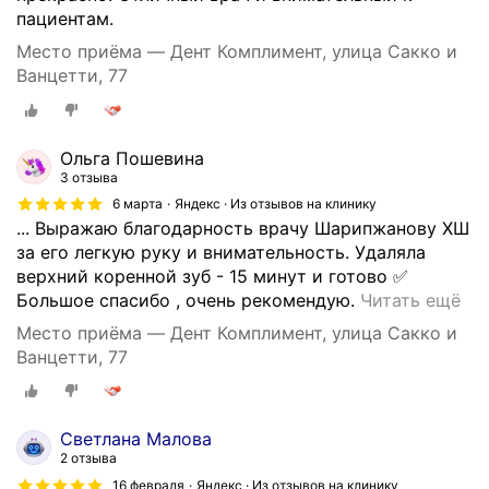
пациентам.
Место приёма — Дент Комплимент, улица Сакко и
Ванцетти, 77
Ольга Пошевина
3 отзыва
6 марта
Яндекс · Из отзывов на клинику
... Выражаю благодарность врачу Шарипжанову ХШ
за его легкую руку и внимательность. Удаляла
верхний коренной зуб - 15 минут и готово ✅
П
Большое спасибо , очень рекомендую.
Читать ещё
р
Место приёма — Дент Комплимент, улица Сакко и
е
Ванцетти, 77
к
р
а
Светлана Малова
с
2 отзыва
н
16 февраля
Яндекс · Из отзывов на клинику