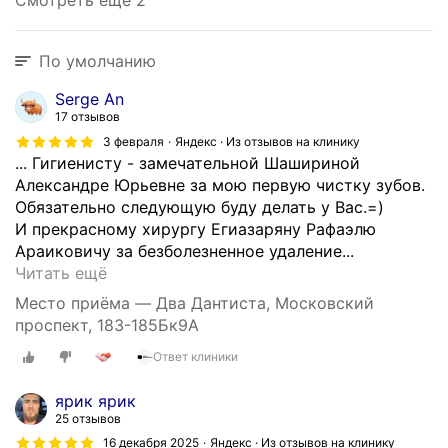
Смотреть ещё 2
б
о
л
По умолчанию
е
в
Serge An
17 отзывов
а
н
3 февраля
Яндекс · Из отзывов на клинику
... Гигиенисту - замечательной Шашириной
и
Александре Юрьевне за мою первую чистку зубов.
й
Обязательно следующую буду делать у Вас.=)
п
И прекрасному хирургу Егиазаряну Рафаэлю
о
Араиковичу за безболезненное удаление...
л
О
Читать ещё
о
ч
с
Место приёма — Два Дантиста, Московский
е
т
проспект, 183-185Бк9А
н
и
Ответ клиники
ь
р
х
т
ярик ярик
о
а
25 отзывов
р
-
16 декабря 2025
Яндекс · Из отзывов на клинику