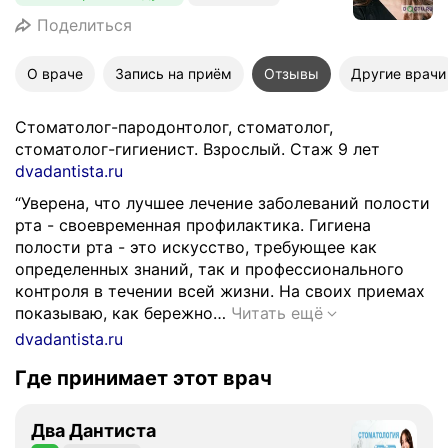
Поделиться
О враче
Запись на приём
Отзывы
Другие врачи
Стоматолог-пародонтолог, стоматолог,
стоматолог-гигиенист. Взрослый. Стаж 9 лет
dvadantista.ru
“Уверена, что лучшее лечение заболеваний полости
рта - своевременная профилактика. Гигиена
полости рта - это искусство, требующее как
определенных знаний, так и профессионального
контроля в течении всей жизни. На своих приемах
“
показываю, как бережно…
Читать ещё
У
dvadantista.ru
в
Где принимает этот врач
е
р
е
Два Дантиста
н