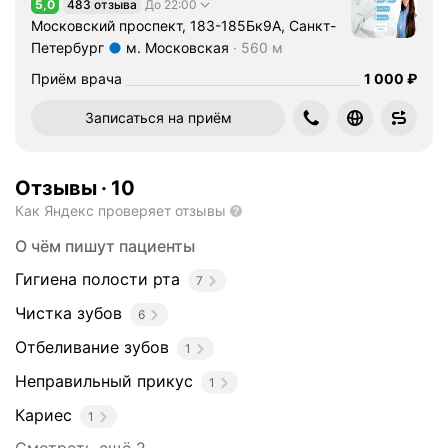
5,0
483 отзыва
До 22:00
Рейтинг 5,0 из 5
а
Московский проспект, 183-185Бк9А, Санкт-
,
Петербург
м. Московская
560 м
ч
Метро м. Московская Расстояние 560 м
Цена
1000
Приём врача
1 000
₽
т
о
Записаться на приём
л
у
ч
Отзывы
·
10
ш
Как Яндекс проверяет отзывы
е
е
О чём пишут пациенты
л
Гигиена полости рта
е
7
ч
Чистка зубов
6
е
Отбеливание зубов
н
1
и
Неправильный прикус
1
е
з
Кариес
1
а