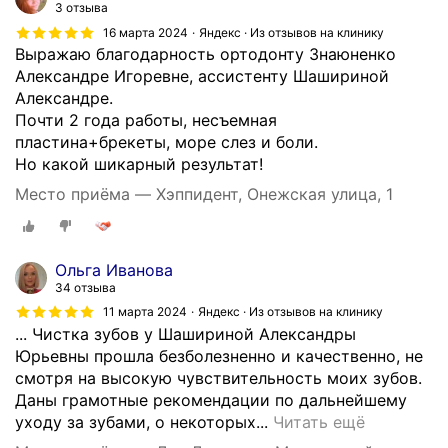
л
3 отзыва
м
т
е
16 марта 2024
Яндекс · Из отзывов на клинику
и
и
к
Выражаю благодарность ортодонту Знаюненко
с
к
с
Александре Игоревне, ассистенту Шашириной
п
а
а
Александре.
е
.
н
Почти 2 года работы, несъемная
ц
Г
д
пластина+брекеты, море слез и боли.
и
и
р
Но какой шикарный результат!
а
г
е
л
и
Место приёма — Хэппидент, Онежская улица, 1
Ш
и
е
а
с
н
ш
т
а
Ольга Иванова
и
а
п
34 отзыва
р
м
о
11 марта 2024
Яндекс · Из отзывов на клинику
и
и
л
... Чистка зубов у Шашириной Александры
н
!
о
Юрьевны прошла безболезненно и качественно, не
о
Л
с
смотря на высокую чувствительность моих зубов.
й
е
т
Даны грамотные рекомендации по дальнейшему
н
ч
и
П
уходу за зубами, о некоторых...
Читать ещё
а
и
р
о
п