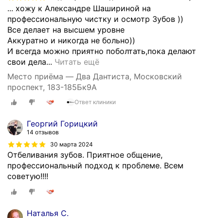
о
с
... хожу к Александре Шашириной на
ш
в
профессиональную чистку и осмотр Зубов ))
а
о
Все делает на высшем уровне
я
е
Аккуратно и никогда не больно))
к
в
И всегда можно приятно поболтать,пока делают
л
р
П
свои дела...
Читать ещё
и
е
о
н
м
Место приёма — Два Дантиста, Московский
с
и
е
проспект, 183-185Бк9А
т
к
н
Ответ клиники
о
а
н
я
с
а
Георгий Горицкий
н
п
я
14 отзывов
н
р
п
30 марта 2024
о
е
р
Отбеливания зубов. Приятное общение,
х
к
о
профессиональный подход к проблеме. Всем
о
р
ф
советую!!!!
ж
а
и
у
с
л
к
н
а
А
Наталья С.
ы
к