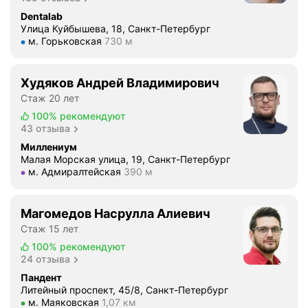
д
л
с
н
а
Dentalab
а
е
а
Улица Куйбышева, 18, Санкт-Петербург
ц
е
н
н
Метро м. Горьковская Расстояние 730 м
м. Горьковская
730 м
и
т
а
и
и
н
с
й
д
а
Худяков Андрей Владимирович
т
,
р
в
о
Стаж 20 лет
т
у
ы
л
а
100%
рекомендуют
з
с
ь
43 отзыва
к
е
ш
к
и
Миллениум
й
е
о
Малая Морская улица, 19, Санкт-Петербург
п
.
м
Метро м. Адмиралтейская Расстояние 390 м
м. Адмиралтейская
390 м
к
р
И
у
а
о
т
р
ч
ф
а
Магомедов Насрулла Алиевич
о
е
е
к
Стаж 15 лет
в
с
с
м
н
100%
рекомендуют
т
с
н
24 отзыва
е
в
и
е
А
Пандент
е
о
в
Литейный проспект, 45/8, Санкт-Петербург
к
н
н
Метро м. Маяковская Расстояние 1,07 км
с
м. Маяковская
1,07 км
к