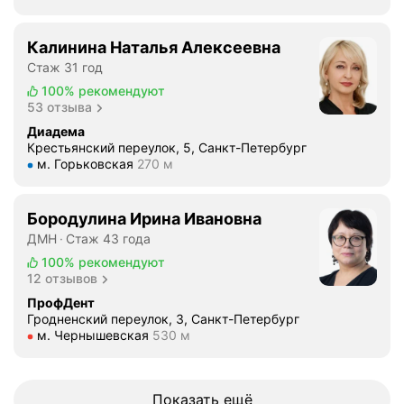
н
а
е
у
о
л
п
р
и
ь
Калинина Наталья Алексеевна
о
а
б
н
Стаж 31 год
н
т
е
о
100%
рекомендуют
р
н
з
г
53 отзыва
а
о
б
о
в
Диадема
и
о
к
Крестьянский переулок, 5, Санкт-Петербург
и
н
л
о
Метро м. Горьковская Расстояние 270 м
м. Горьковская
270 м
л
и
е
н
о
к
з
т
с
о
Бородулина Ирина Ивановна
н
р
ь
г
ДМН
Стаж 43 года
е
о
(
д
н
л
100%
рекомендуют
п
а
12 отзывов
н
я
р
н
о
в
ПрофДент
и
е
Гродненский переулок, 3, Санкт-Петербург
в
т
в
б
Метро м. Чернышевская Расстояние 530 м
м. Чернышевская
530 м
ы
е
е
о
п
ч
т
л
о
е
л
ь
Показать ещё
л
н