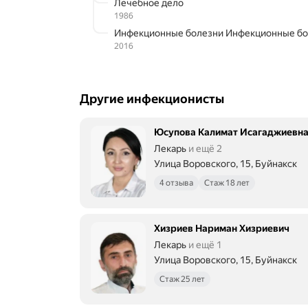
Лечебное дело
1986
Инфекционные болезни Инфекционные б
2016
Другие инфекционисты
Юсупова Калимат Исагаджиевн
Лекарь
и ещё 2
Улица Воровского, 15, Буйнакск
4 отзыва
Стаж 18 лет
Хизриев Нариман Хизриевич
Лекарь
и ещё 1
Улица Воровского, 15, Буйнакск
Стаж 25 лет