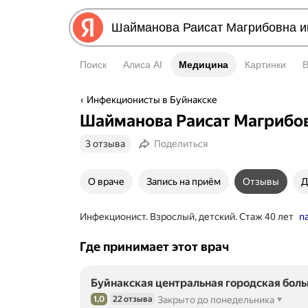
Поиск
Алиса AI
Медицина
Медицина
Картинки
Инфекционисты в Буйнакске
Шайманова Раисат Магрибо
3 отзыва
Поделиться
О враче
Запись на приём
Отзывы
Д
Инфекционист. Взрослый, детский. Стаж 40 лет
n
Где принимает этот врач
Буйнакская центральная городская бол
1,0
22 отзыва
Закрыто до понедельника
Рейтинг 1,0 из 5