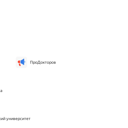
ПроДокторов
на
кий университет