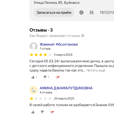
Улица Ленина, 85, Буйнакск
Номер телефона: 78723721407
Записаться на приём
787237
Отзывы
·
3
Как Яндекс проверяет отзывы
Жаминат Абсолтанова
1 отзыв
5 марта 2024
Сегодня 05.03.24г выписывали мою дочку, в цент
с детского инфекционного отделения. Пришла за д
сразу надела бахилы так как это
…
Читать ещё
1
1
АМИНА ДЖАМАЛУТДИНОВНА
4 отзыва
20 марта 2025
В своей работе толком не разбирается!Знание 0!