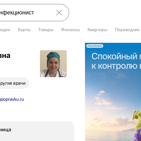
Видео
Карты
Товары
Финансы
Квартиры
Переводчик
РЕКЛАМА
вна
ругие врачи
apopravku.ru
ьница