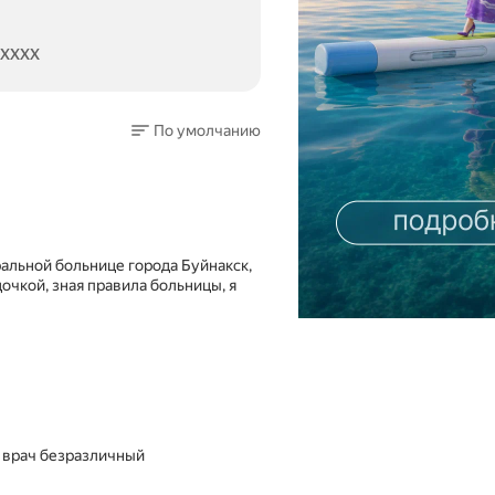
2XXXX
По умолчанию
ральной больнице города Буйнакск,
очкой, зная правила больницы, я
И врач безразличный