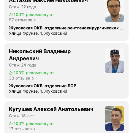
Астахов Максим Николаевич
и
Стаж 22 года
ю
100%
рекомендуют
с
57 отзывов
е
Жуковская ОКБ, отделение рентгенохирургических методов диагностики и лечения
р
Улица Фрунзе, 1, Жуковский
д
е
ч
Никольский Владимир
н
Андреевич
о
Стаж 24 года
-
100%
рекомендуют
с
33 отзыва
о
Жуковская ОКБ, отделение ЛОР
с
Улица Фрунзе, 1, Жуковский
у
д
и
Кугушев Алексей Анатольевич
с
Стаж 18 лет
т
100%
рекомендуют
о
17 отзывов