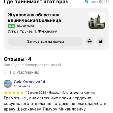
Где принимает этот врач
через ДОКТУ
Жуковская областная
клиническая больница
4,4
852 отзыва
Рейтинг 4,4 из 5
Улица Фрунзе, 1, Жуковский
Записаться на приём
Отзывы
·
4
Как Яндекс проверяет отзывы
По умолчанию
GalaKorneeva24
15 отзывов
16 июня 2023
Яндекс · Из отзывов на клинику
Грамотные , внимательные врачи сердечно-
сосудистого отделения , отдельная благодарность
врачу Шекихачеву Тимуру Михайловичу