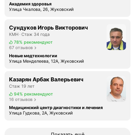
й
Академия здоровья
х
Улица Чкалова, 26, Жуковский
и
р
Сундуков Игорь Викторович
у
р
КМН
Стаж 34 года
г
78%
рекомендуют
и
67 отзывов
и
Новые медтехнологии
Улица Менделеева, 12А, Жуковский
В
ы
Казарян Арбак Валерьевич
р
Стаж 19 лет
а
ж
94%
рекомендуют
16 отзывов
а
ю
Медицинский центр диагностики и лечения
Улица Гудкова, 2А, Жуковский
о
г
р
о
Показать ещё