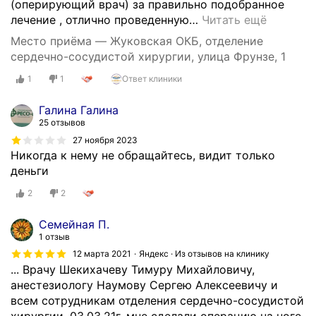
(оперирующий врач) за правильно подобранное
лечение , отлично проведенную
…
Читать ещё
Место приёма — Жуковская ОКБ, отделение
сердечно-сосудистой хирургии, улица Фрунзе, 1
1
1
Ответ клиники
Галина Галина
25 отзывов
27 ноября 2023
Никогда к нему не обращайтесь, видит только
деньги
2
2
Семейная П.
1 отзыв
12 марта 2021
Яндекс · Из отзывов на клинику
... Врачу Шекихачеву Тимуру Михайловичу,
анестезиологу Наумову Сергею Алексеевичу и
всем сотрудникам отделения сердечно-сосудистой
хирургии. 03.03.21г. мне сделали операцию на ноге,