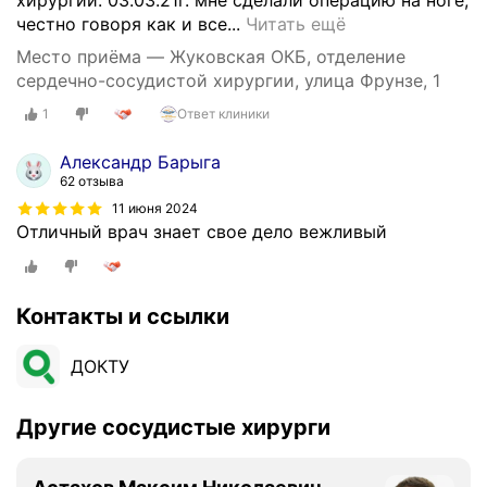
Б
честно говоря как и все...
Читать ещё
л
Место приёма — Жуковская ОКБ, отделение
а
сердечно-сосудистой хирургии, улица Фрунзе, 1
г
1
Ответ клиники
о
д
Александр Барыга
а
62 отзыва
р
11 июня 2024
н
Отличный врач знает свое дело вежливый
о
с
т
ь
Контакты и ссылки
о
т
ДОКТУ
д
е
Другие сосудистые хирурги
л
е
н