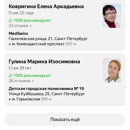
Ковригина Елена Аркадьевна
Стаж 33 года
100%
рекомендуют
23 отзыва
MedSwiss
Гаккелевская улица, 21, Санкт-Петербург
Метро м. Комендантский проспект Расстояние 990 м
м. Комендантский проспект
990 м
Гулина Марина Изосимовна
Стаж 39 лет
100%
рекомендуют
26 отзывов
Детская городская поликлиника № 19
Улица Куйбышева, 25, Санкт-Петербург
Метро м. Горьковская Расстояние 990 м
м. Горьковская
990 м
Показать ещё