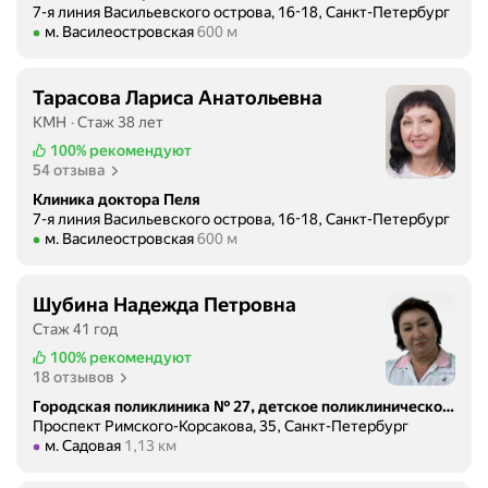
7-я линия Васильевского острова, 16-18, Санкт-Петербург
Метро м. Василеостровская Расстояние 600 м
м. Василеостровская
600 м
Тарасова Лариса Анатольевна
КМН
Стаж 38 лет
100%
рекомендуют
54 отзыва
Клиника доктора Пеля
7-я линия Васильевского острова, 16-18, Санкт-Петербург
Метро м. Василеостровская Расстояние 600 м
м. Василеостровская
600 м
Шубина Надежда Петровна
Стаж 41 год
100%
рекомендуют
18 отзывов
Городская поликлиника № 27, детское поликлиническое отделение
Проспект Римского-Корсакова, 35, Санкт-Петербург
Метро м. Садовая Расстояние 1,13 км
м. Садовая
1,13 км