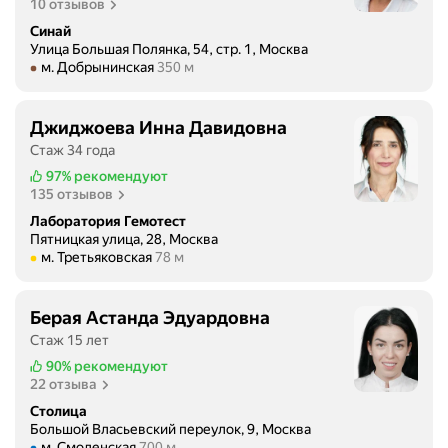
10 отзывов
Синай
Улица Большая Полянка, 54, стр. 1, Москва
Метро м. Добрынинская Расстояние 350 м
м. Добрынинская
350 м
Джиджоева Инна Давидовна
Стаж 34 года
97%
рекомендуют
135 отзывов
Лаборатория Гемотест
Пятницкая улица, 28, Москва
Метро м. Третьяковская Расстояние 78 м
м. Третьяковская
78 м
Берая Астанда Эдуардовна
Стаж 15 лет
90%
рекомендуют
22 отзыва
Столица
Большой Власьевский переулок, 9, Москва
Метро м. Смоленская Расстояние 700 м
м. Смоленская
700 м