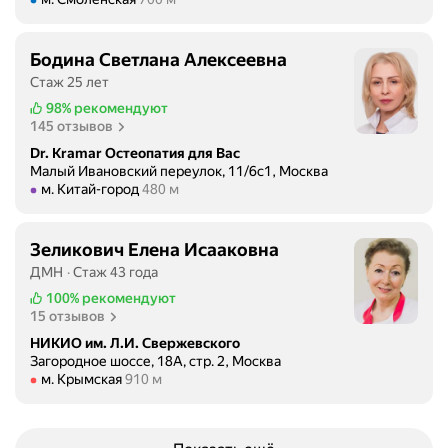
Бодина Светлана Алексеевна
Стаж 25 лет
98%
рекомендуют
145 отзывов
Dr. Kramar Остеопатия для Вас
Малый Ивановский переулок, 11/6с1, Москва
Метро м. Китай-город Расстояние 480 м
м. Китай-город
480 м
Зеликович Елена Исааковна
ДМН
Стаж 43 года
100%
рекомендуют
15 отзывов
НИКИО им. Л.И. Свержевского
Загородное шоссе, 18А, стр. 2, Москва
Метро м. Крымская Расстояние 910 м
м. Крымская
910 м