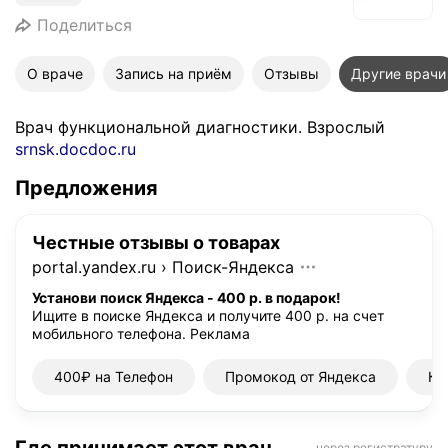
Поделиться
О враче
Запись на приём
Отзывы
Другие врачи
Врач функциональной диагностики. Взрослый
srnsk.docdoc.ru
Предложения
Честные отзывы о товарах
portal.yandex.ru
›
Поиск-Яндекса
Установи поиск Яндекса - 400 р. в подарок!
Ищите в поиске Яндекса и получите 400 р. на счет
мобильного телефона.
Реклама
400₽ на Телефон
Промокод от Яндекса
Ку
через регистратуру