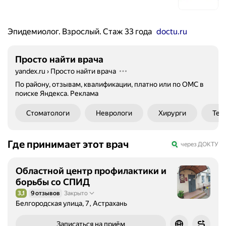
Эпидемиолог. Взрослый. Стаж 33 года
doctu.ru
Просто найти врача
yandex.ru
›
Просто найти врача
По району, отзывам, квалификации, платно или по ОМС в
поиске Яндекса.
Реклама
Стоматологи
Неврологи
Хирурги
Тер
Где принимает этот врач
через ДОКТУ
Областной центр профилактики и
борьбы со СПИД
3,1
9 отзывов
Закрыто
Рейтинг 3,1 из 5
Белгородская улица, 7, Астрахань
Записаться на приём