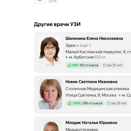
2016
Другие врачи УЗИ
Шиленина Елена Николаевна
Эдем
и ещё 1
Малый Кисловский переулок, 9, ст
Метро м. Арбатская Расстояние 6
м. Арбатская
650 м
Положительных отзывов
99%
99 отзывов
Стаж 35 лет
Новик Светлана Ивановна
Столичная Медицинская клиника
Улица Сретенка, 9, Москва
м. С
Метро м. Сретенский бульвар Рас
Положительных отзывов
100%
296 отзывов
Стаж 28 лет
Млодик Наталья Юрьевна
Медцентрсервис