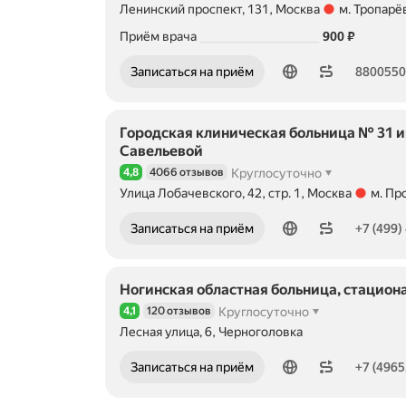
Ленинский проспект, 131, Москва
м. Тропарё
Метро м. Тропарёво Расстояние 97 м
Цена
Приём врача
900
₽
Номер телефона: 88005501313
Записаться на приём
880055
Городская клиническая больница № 31 и
Савельевой
4,8
4066 отзывов
Круглосуточно
Рейтинг 4,8 из 5
Улица Лобачевского, 42, стр. 1, Москва
м. Пр
Метро м. Проспект Вернадского Расстояние 1,1
Номер телефона: +74994329653
Записаться на приём
+7 (499)
Ногинская областная больница, стацион
4,1
120 отзывов
Круглосуточно
Рейтинг 4,1 из 5
Лесная улица, 6, Черноголовка
Номер телефона: +74965227900
Записаться на приём
+7 (4965