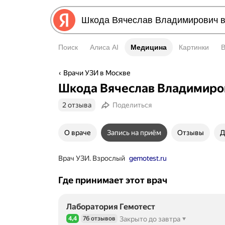
Поиск
Алиса AI
Медицина
Медицина
Картинки
Врачи УЗИ в Москве
Шкода Вячеслав Владимиро
2 отзыва
Поделиться
О враче
Запись на приём
Отзывы
Д
Врач УЗИ. Взрослый
gemotest.ru
Где принимает этот врач
Лаборатория Гемотест
4,4
76 отзывов
Закрыто до завтра
Рейтинг 4,4 из 5