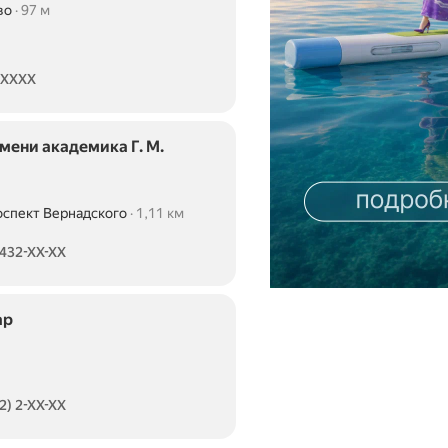
во
97 м
0XXXX
мени академика Г. М.
оспект Вернадского
1,11 км
1 км
 432-XX-XX
ар
2) 2-XX-XX