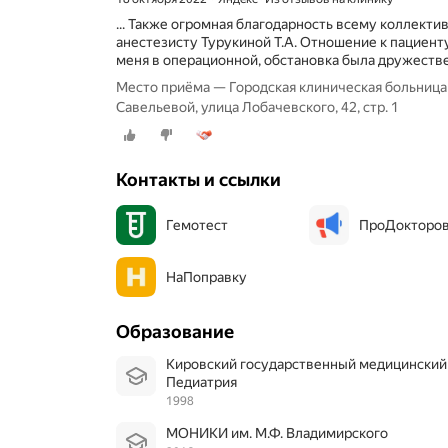
... Также огромная благодарность всему коллектив
анестезисту Турукиной Т.А. Отношение к пациент
меня в операционной, обстановка была дружествен
Место приёма — Городская клиническая больница 
Савельевой, улица Лобачевского, 42, стр. 1
Контакты и ссылки
Гемотест
ПроДокторо
НаПоправку
Образование
Кировский государственный медицинский
Педиатрия
1998
МОНИКИ им. М.Ф. Владимирского