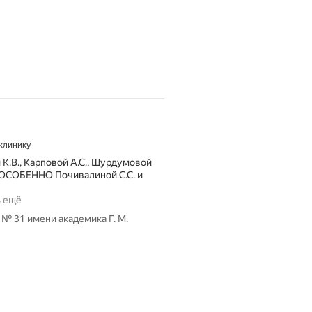
 клинику
й К.В., Карповой А.С., Шурдумовой
., ОСОБЕННО Почивалиной С.С. и
Х
ь ещё
о
№ 31 имени академика Г. М.
т
е
л
о
с
ь
б