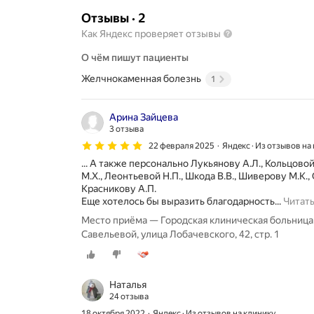
Отзывы
·
2
Как Яндекс проверяет отзывы
О чём пишут пациенты
Желчнокаменная болезнь
1
Арина Зайцева
3 отзыва
22 февраля 2025
Яндекс · Из отзывов на
... А также персонально Лукьянову А.Л., Кольцово
М.Х., Леонтьевой Н.П., Шкода В.В., Шиверову М.К
Красникову А.П.
Еще хотелось бы выразить благодарность...
Читат
Место приёма — Городская клиническая больница 
Савельевой, улица Лобачевского, 42, стр. 1
Наталья
24 отзыва
18 октября 2022
Яндекс · Из отзывов на клинику