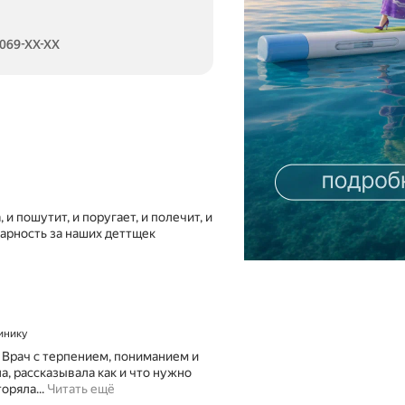
 069-XX-XX
и пошутит, и поругает, и полечит, и
арность за наших деттщек
линику
! Врач с терпением, пониманием и
, рассказывала как и что нужно
В
оряла...
Читать ещё
ч