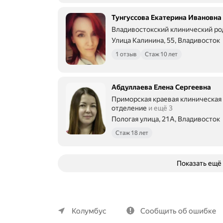
Тунгуссова Екатерина Ивановна
Владивостокский клинический р
Улица Калинина, 55, Владивосток
1 отзыв
Стаж 10 лет
Абдуллаева Елена Сергеевна
Приморская краевая клиническая
отделение
и ещё 3
Пологая улица, 21А, Владивосток
Стаж 18 лет
Показать ещё
О компании
Коммерческие предложения
Колумбус
Сообщить об ошибке