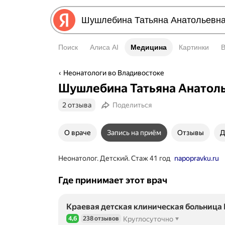
Поиск
Алиса AI
Медицина
Медицина
Картинки
Неонатологи во Владивостоке
Шушлебина Татьяна Анатол
2 отзыва
Поделиться
О враче
Запись на приём
Отзывы
Д
Неонатолог. Детский. Стаж 41 год
napopravku.ru
Где принимает этот врач
Краевая детская клиническая больница
4,6
238 отзывов
Круглосуточно
Рейтинг 4,6 из 5