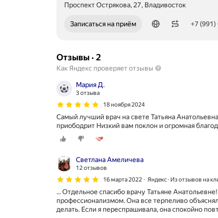
Проспект Острякова, 27, Владивосток
Номер телефона: +79910698906
Записаться на приём
+7 (991)
Отзывы
·
2
Как Яндекс проверяет отзывы
Мария Д.
3 отзыва
18 ноября 2024
Самый лучший врач на свете Татьяна Анатольевна, 
приободрит Низкий вам поклон и огромная благод
Светлана Амеличева
12 отзывов
16 марта 2022
Яндекс · Из отзывов на к
... Отдельное спасибо врачу Татьяне Анатольевне
профессионализмом. Она все терпеливо объясняла
делать. Если я переспрашивала, она спокойно повт