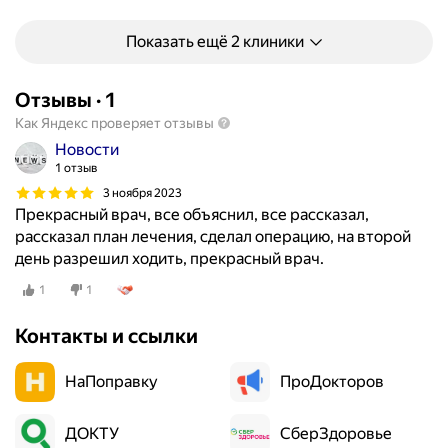
т
и
Показать ещё 2 клиники
к
у
Отзывы
·
1
п
р
Как Яндекс проверяет отзывы
и
Новости
п
1 отзыв
а
3 ноября 2023
т
Прекрасный врач, все объяснил, все рассказал,
о
рассказал план лечения, сделал операцию, на второй
л
день разрешил ходить, прекрасный врач.
о
1
1
г
и
Контакты и ссылки
я
х
НаПоправку
ПроДокторов
и
т
р
ДОКТУ
СберЗдоровье