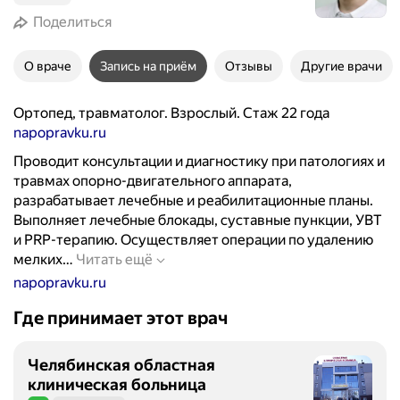
Поделиться
О враче
Запись на приём
Отзывы
Другие врачи
Ортопед, травматолог. Взрослый. Стаж 22 года
napopravku.ru
Проводит консультации и диагностику при патологиях и
травмах опорно-двигательного аппарата,
разрабатывает лечебные и реабилитационные планы.
Выполняет лечебные блокады, суставные пункции, УВТ
и PRP-терапию. Осуществляет операции по удалению
П
мелких…
Читать ещё
р
napopravku.ru
о
Где принимает этот врач
в
о
д
Челябинская областная
и
клиническая больница
т