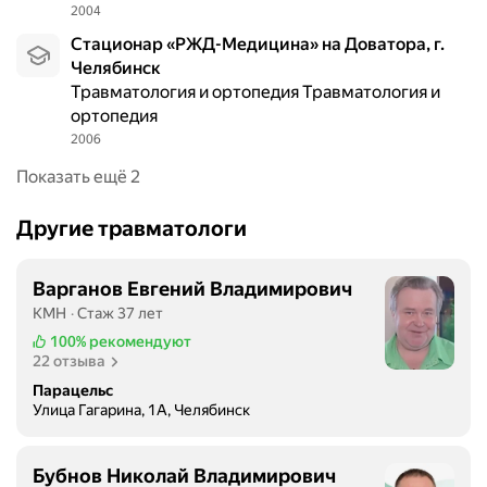
2004
н
о
Стационар «РЖД-Медицина» на Доватора, г.
г
Челябинск
о
Травматология и ортопедия Травматология и
а
ортопедия
п
2006
п
Показать ещё 2
а
р
Другие травматологи
а
т
а
Варганов Евгений Владимирович
,
КМН
Стаж 37 лет
р
100%
рекомендуют
а
22 отзыва
з
Парацельс
р
Улица Гагарина, 1А, Челябинск
а
б
а
Бубнов Николай Владимирович