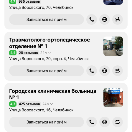
4,7
936 отзывов
Рейтинг 4,7 из 5
к
Улица Воровского, 70, Челябинск
о
н
Записаться на приём
с
у
л
Травматолого-ортопедическое
ь
отделение № 1
т
4,4
28 отзывов
24 ч
Рейтинг 4,4 из 5
а
Улица Воровского, 70, корп. 4, Челябинск
ц
и
Записаться на приём
и
и
д
Городская клиническая больница
и
№ 1
а
4,3
425 отзывов
24 ч
Рейтинг 4,3 из 5
г
Улица Воровского, 16, Челябинск
н
о
Записаться на приём
с