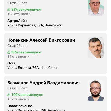
т
Стаж 18 лет
ы
93%
рекомендуют
в
128 отзывов
а
АртроЛайн
е
Улица Курчатова, 19А, Челябинск
т
л
Копенкин Алексей Викторович
е
ч
Стаж 26 лет
е
93%
рекомендуют
б
14 отзывов
н
Оста
ы
Улица Елькина, 76А, Челябинск
е
и
Безменов Андрей Владимирович
р
Стаж 13 лет
е
а
100%
рекомендуют
15 отзывов
б
и
Новое сечение
Улица Энтузиастов, 15В, Челябинск
л