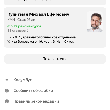
и
т
Купитман Михаил Ефимович
а
КМН
Стаж 26 лет
ц
91%
рекомендуют
и
11 отзывов
о
ГКБ № 1, травматологическое отделение
н
Улица Воровского, 16, корп. 3, Челябинск
н
ы
е
Показать ещё
п
л
а
н
Колумбус
ы
.
Сообщить об ошибке
В
ы
Правила рекомендаций
п
о