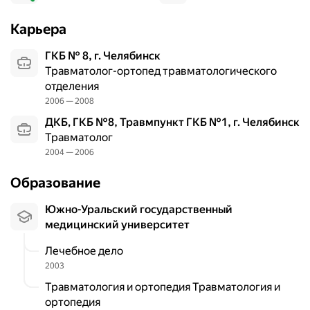
а
в
Карьера
м
а
ГКБ № 8, г. Челябинск
х
Травматолог-ортопед травматологического
о
отделения
п
2006 — 2008
о
ДКБ, ГКБ №8, Травмпункт ГКБ №1, г. Челябинск
р
Травматолог
н
о
2004 — 2006
-
Образование
д
в
Южно-Уральский государственный
и
медицинский университет
г
а
Лечебное дело
т
2003
е
Травматология и ортопедия Травматология и
л
ортопедия
ь