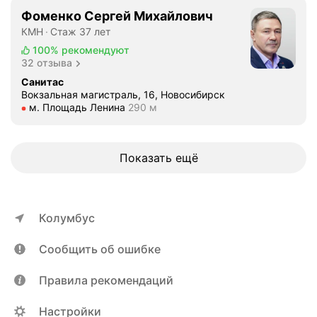
о
т
л
Фоменко Сергей Михайлович
з
о
,
КМН
Стаж 37 лет
.
т
ч
100%
рекомендуют
З
ц
т
32 отзыва
а
е
о
Санитас
н
н
н
Вокзальная магистраль, 16, Новосибирск
и
т
у
Метро м. Площадь Ленина Расстояние 290 м
м. Площадь Ленина
290 м
м
р
ж
а
?
н
е
Н
о
Показать ещё
т
у
д
с
ж
е
я
н
л
д
а
а
Колумбус
и
б
т
а
ы
ь
Сообщить об ошибке
г
л
.
н
а
В
Правила рекомендаций
о
к
с
с
о
ё
Настройки