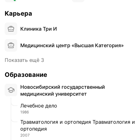
р
,
о
о
и
Карьера
р
з
м
у
,
е
С
Клиника Три И
п
л
и
я
а
з
Медицинский центр «Высшая Категория»
т
ч
и
о
е
к
ч
Показать ещё 3
с
о
н
т
в
а
ь
Образование
у
я
п
,
ш
Новосибирский государственный
о
к
п
медицинский университет
с
о
о
е
т
Лечебное дело
р
т
о
1986
а
и
р
,
Травматология и ортопедия Травматология и
т
ы
п
ортопедия
ь
й
л
с
2007
с