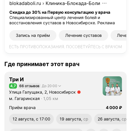
blokadaboli.ru
›
Клиника-Блокада-Боли
с
т
Скидка до 30% на Первую консультацию у врача
Специализированный центр лечения болей и
ш
восстановления суставов в Новосибирске.
Реклама
и
р
Запись на приём
Лечение суставов
Лечени
о
к
о
г
о
Где принимает этот врач
п
р
Три И
о
4,7
66 отзывов
До 20:00
Рейтинг 4,7 из 5
ф
Улица Галущака, 2, Новосибирск
и
Метро м. Гагаринская Расстояние 1,05 км
м. Гагаринская
1,05 км
л
Цена
4000
Приём врача
4 000
₽
я
п
12 августа, с 17:00
19 августа,
ср
26 августа,
ср
о
среда
среда
д