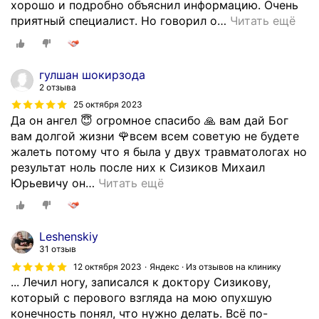
хорошо и подробно объяснил информацию. Очень
ч
приятный специалист. Но говорил о
…
Читать ещё
н
и
к
а
гулшан шокирзода
2 отзыва
,
в
25 октября 2023
Да он ангел 😇 огромное спасибо 🙏 вам дай Бог
ч
вам долгой жизни 🌹всем всем советую не будете
и
жалеть потому что я была у двух травматологах но
с
результат ноль после них к Сизиков Михаил
л
Юрьевичу он
…
Читать ещё
е
к
о
т
Leshenskiy
о
31 отзыв
р
12 октября 2023
Яндекс · Из отзывов на клинику
ы
... Лечил ногу, записался к доктору Сизикову,
х
который с перового взгляда на мою опухшую
к
конечность понял, что нужно делать. Всё по-