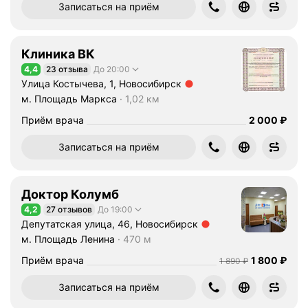
и
Записаться на приём
а
г
н
Клиника ВК
о
4,4
23 отзыва
До 20:00
Рейтинг 4,4 из 5
с
Улица Костычева, 1, Новосибирск
Метро м. Площадь Маркса Расстояние 1,02 км
т
м. Площадь Маркса
1,02 км
и
Цена
2000
Приём врача
2 000
₽
к
е
Записаться на приём
и
л
е
Доктор Колумб
ч
4,2
27 отзывов
До 19:00
Рейтинг 4,2 из 5
е
Депутатская улица, 46, Новосибирск
н
Метро м. Площадь Ленина Расстояние 470 м
м. Площадь Ленина
470 м
и
Цена
1800
Приём врача
1 800
₽
Цена
1890
1 890
₽
ю
з
Записаться на приём
а