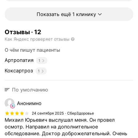
б
о
л
Показать ещё 1 клинику
е
в
Отзывы
·
12
а
Как Яндекс проверяет отзывы
н
и
О чём пишут пациенты
й
Артропатия
1
с
т
Коксартроз
1
о
п
и
По умолчанию
п
о
Анонимно
з
24 сентября 2025
СберЗдоровье
в
Михаил Юрьевич выслушал меня. Он провел
о
осмотр. Направил на дополнительное
н
обследование. Доктор доброжелательный. Очень
о