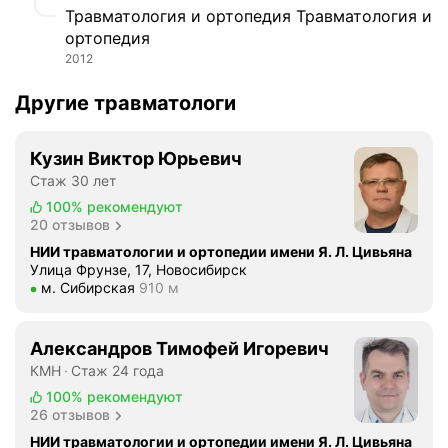
е
е
п
Травматология и ортопедия Травматология и
ч
й
е
ортопедия
е
м
р
2012
л
е
о
о
д
в
Другие травматологи
п
и
о
а
ц
г
Кузин Виктор Юрьевич
т
и
о
о
Стаж 30 лет
н
в
ч
с
100%
рекомендуют
з
н
20 отзывов
к
г
ы
и
НИИ травматологии и ортопедии имени Я. Л. Цивьяна
л
й
Улица Фрунзе, 17, Новосибирск
й
я
Метро м. Сибирская Расстояние 910 м
м. Сибирская
910 м
п
ц
д
е
е
а
р
н
н
Александров Тимофей Игоревич
и
т
а
КМН
Стаж 24 года
а
р
м
100%
рекомендуют
р
.
о
26 отзывов
т
Ч
ю
НИИ травматологии и ортопедии имени Я. Л. Цивьяна
р