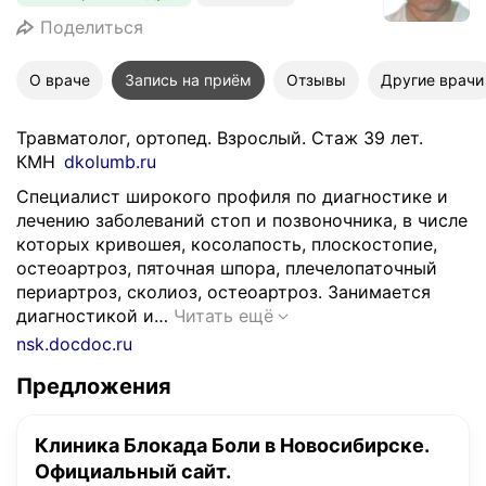
Поделиться
О враче
Запись на приём
Отзывы
Другие врачи
Травматолог, ортопед. Взрослый. Стаж 39 лет.
КМН
dkolumb.ru
Специалист широкого профиля по диагностике и
лечению заболеваний стоп и позвоночника, в числе
которых кривошея, косолапость, плоскостопие,
остеоартроз, пяточная шпора, плечелопаточный
периартроз, сколиоз, остеоартроз. Занимается
С
диагностикой и…
Читать ещё
п
nsk.docdoc.ru
е
Предложения
ц
и
а
Клиника Блокада Боли в Новосибирске.
л
Официальный сайт.
и