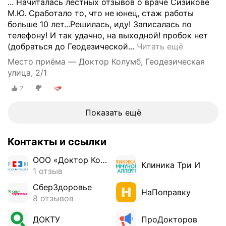
п
... Начиталась лестных отзывов о враче Сизикове
и
л
М.Ю. Сработало то, что не юнец, стаж работы
л
о
больше 10 лет...Решилась, иду! Записалась по
н
с
телефону! И так удачно, на выходной! пробок нет
о
к
С
(добраться до Геодезической...
Читать ещё
г
о
е
у
Место приёма — Доктор Колумб, Геодезическая
с
г
,
улица, 2/1
т
о
з
о
2
д
а
п
н
п
и
я
Показать ещё
и
е
,
с
,
8
а
Контакты и ссылки
о
м
л
с
а
с
ООО «Доктор Колумб»
Клиника Три И
т
я
я
1 отзыв
е
2
к
СберЗдоровье
о
0
д
НаПоправку
8 отзывов
а
2
о
р
3
к
ДОКТУ
ПроДокторов
т
г
т