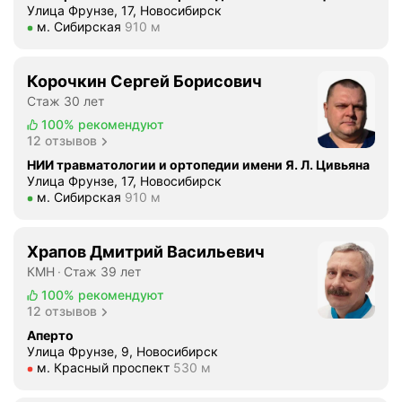
т
о
Улица Фрунзе, 17, Новосибирск
о
о
п
Метро м. Сибирская Расстояние 910 м
м. Сибирская
910 м
з
п
у
,
р
х
с
и
Корочкин Сергей Борисович
ш
к
в
у
Стаж 30 лет
о
е
ю
100%
рекомендуют
л
л
к
12 отзывов
и
о
о
НИИ травматологии и ортопедии имени Я. Л. Цивьяна
о
м
н
Улица Фрунзе, 17, Новосибирск
з
Метро м. Сибирская Расстояние 910 м
е
м. Сибирская
910 м
е
,
н
ч
о
я
н
Храпов Дмитрий Васильевич
с
и
о
КМН
Стаж 39 лет
т
м
с
е
100%
рекомендуют
е
т
12 отзывов
о
н
ь
а
н
Аперто
п
Улица Фрунзе, 9, Новосибирск
р
о
о
Метро м. Красный проспект Расстояние 530 м
м. Красный проспект
530 м
т
в
н
р
э
я