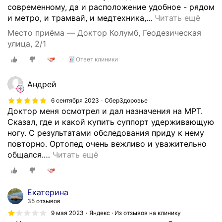
р
современному, да и расположение удобное - рядом
и
Х
и метро, и трамвай, и медтехника,...
Читать ещё
в
о
Место приёма — Доктор Колумб, Геодезическая
о
р
улица, 2/1
ш
о
е
Ответ клиники
ш
я
и
,
й
Андрей
к
м
6 сентября 2023
СберЗдоровье
о
е
Доктор меня осмотрел и дал назначения на МРТ.
с
д
Сказал, где и какой купить суппорт удерживающую
о
ц
ногу. С результатами обследования приду к нему
л
е
повторно. Ортопед очень вежливо и уважительно
а
н
общался.
…
Читать ещё
п
т
о
р
с
.
т
Л
Екатерина
ь
35 отзывов
е
,
ч
9 мая 2023
Яндекс · Из отзывов на клинику