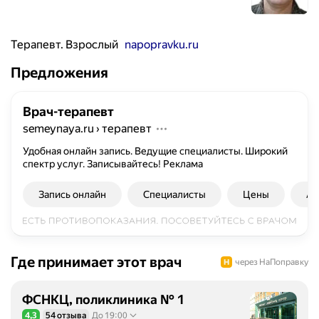
Терапевт. Взрослый
napopravku.ru
Предложения
Врач-терапевт
semeynaya.ru
›
терапевт
Удобная онлайн запись. Ведущие специалисты. Широкий
спектр услуг. Записывайтесь!
Реклама
Запись онлайн
Специалисты
Цены
Ад
Где принимает этот врач
через НаПоправку
ФСНКЦ, поликлиника № 1
4,3
54 отзыва
До 19:00