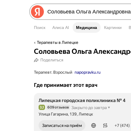
Поиск
Алиса AI
Медицина
Медицина
Картинки
Терапевты в Липецке
Соловьева Ольга Александр
Поделиться
Терапевт. Взрослый
napopravku.ru
Где принимает этот врач
Липецкая городская поликлиника № 4
3,1
609 отзывов
Закрыто до завтра
Рейтинг 3,1 из 5
Улица Гагарина, 139, Липецк
Номер телефона: +74742555260
Записаться на приём
+7 (474)