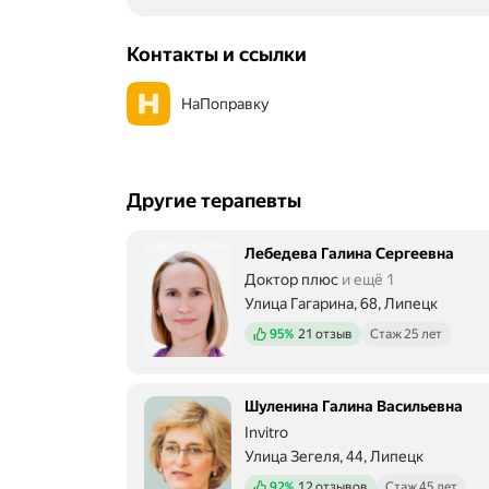
Контакты и ссылки
НаПоправку
Другие терапевты
Лебедева Галина Сергеевна
Доктор плюс
и ещё 1
Улица Гагарина, 68, Липецк
Положительных отзывов
95%
21 отзыв
Стаж 25 лет
Шуленина Галина Васильевна
Invitro
Улица Зегеля, 44, Липецк
Положительных отзывов
92%
12 отзывов
Стаж 45 лет