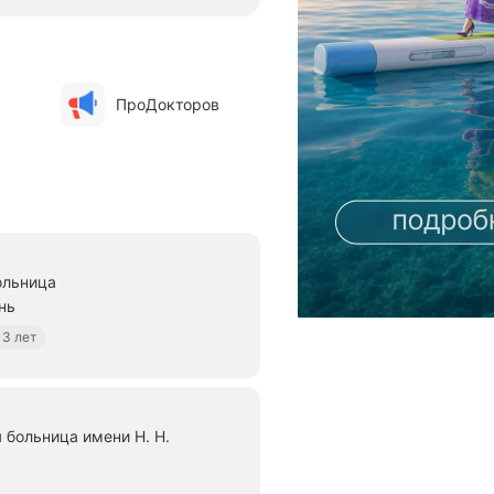
ПроДокторов
ольница
нь
13 лет
 больница имени Н. Н.