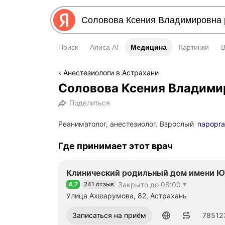
Поиск
Алиса AI
Медицина
Медицина
Картинки
Анестезиологи в Астрахани
Соловова Ксения Владими
Поделиться
Реаниматолог, анестезиолог. Взрослый
napopra
Где принимает этот врач
Клинический родильный дом имени Ю
4,7
241 отзыв
Закрыто до 08:00
Рейтинг 4,7 из 5
Улица Ахшарумова, 82, Астрахань
Номер телефона: 78512333835
Записаться на приём
78512