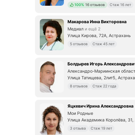
Положительных отзывов
100%
16 отзывов
Стаж 16 лет
Макарова Инна Викторовна
Медиал
и ещё 2
Улица Кирова, 72А, Астрахань
5 отзывов
Стаж 45 лет
Болдырев Игорь Александрови
Александро-Мариинская област
Улица Татищева, 2лит5, Астрах
8 отзывов
Стаж 22 года
Яцкевич Ирина Александровна
Мои Родные
Улица Академика Королёва, 31,
3 отзыва
Стаж 19 лет