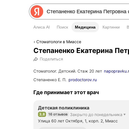
Алиса AI
Поиск
Медицина
Медицина
Картинки
Стоматологи в Миассе
Степаненко Екатерина Пет
Поделиться
Стоматолог. Детский. Стаж 20 лет
napopravku.
Степаненко Е. П.
prodoctorov.ru
Где принимает этот врач
Детская поликлиника
3,8
16 отзывов
Закрыто до понедельника
Рейтинг 3,8 из 5
Улица 60 лет Октября, 1, корп. 2, Миасс