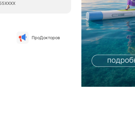
55XXXX
ПроДокторов