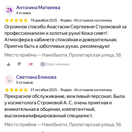
Антонина Матвеева
4 отзыва
19 декабря 2025
Яндекс · Из отзывов на клинику
Огромное спасибо Анастасии Сергеевне Стромовой за
профессионализм и золотые руки! Кожа сияет!
Атмосфера в кабинете спокойная и доверительная.
Приятно быть а заботливых руках, рекомендую!
Место приёма — Нанобьюти, Пролетарская улица, 56
Ответ клиники
Светлана Блинова
5 отзывов
31 октября 2025
Яндекс · Из отзывов на клинику
Прекрасное обслуживание, вежливый персонал. Была
у косметолога Стромовой А. С. очень приятная и
внимательная в общении, компетентный,
высококвалифицированный специалист.
Место приёма — Нанобьюти, Пролетарская улица, 56