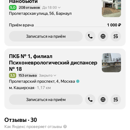
Нанобьюти
5,0
208 отзывов
До 18:00
Рейтинг 5,0 из 5
Пролетарская улица, 56, Барнаул
Цена
1000
₽
Приём врача
1 000
Записаться на приём
ПКБ № 1, филиал
Психоневрологический диспансер
№ 18
3,5
153 отзыва
Закрыто
Рейтинг 3,5 из 5
Пролетарский проспект, 4, Москва
Метро м. Каширская Расстояние 1,17 км
м. Каширская
1,17 км
Записаться на приём
Отзывы
·
30
Как Яндекс проверяет отзывы