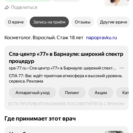
Поделиться
О враче
Запись на приём
Отзывы
Другие врачи
Косметолог. Взрослый. Стаж 18 лет
napopravku.ru
Спа-центр «77» в Барнауле: широкий спектр
процедур
spa-77.ru
›
Спа-центр «77» в Барнауле: широкий спектр процедур
СПА 77: Вас ждёт приятная атмосфера и высокий уровень
сервиса.
Реклама
Аппаратный уход
Пилинг
Акции
Катал
Где принимает этот врач