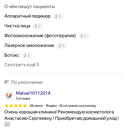
О чём пишут пациенты
Аппаратный педикюр
2
Чистка лица
2
Фотоомоложение (фототерапия)
2
Лазерное омоложение
2
Ботокс
2
Смотреть ещё 5
По умолчанию
Matvei10112014
3 отзыва
26 июля
Яндекс · Из отзывов на клинику
Очень хорошая клиника! Рекомендую косметолога
Анастасию Сергеевну ! Приобретаю домашний уход !
👌🏼