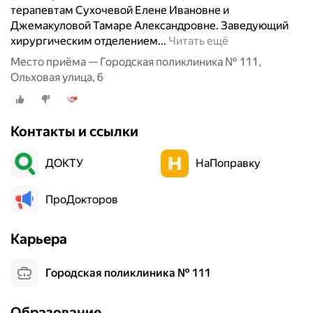
л
терапевтам Сухочевой Елене Ивановне и
и
Джемакуловой Тамаре Александровне. Заведующий
т
З
хирургическим отделением...
Читать ещё
ь
а
Место приёма — Городская поликлиника № 111,
с
м
Ольховая улица, 6
я
е
с
ч
в
а
а
Контакты и ссылки
т
м
е
и
ДОКТУ
НаПоправку
л
с
ь
в
н
ПроДокторов
о
а
и
я
м
Карьера
п
и
о
в
л
Городская поликлиника № 111
п
и
е
к
ч
Образование