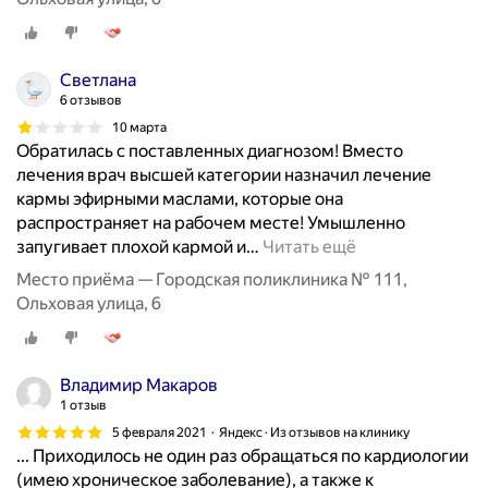
р
ы
й
Светлана
д
6 отзывов
е
10 марта
н
Обратилась с поставленных диагнозом! Вместо
ь
лечения врач высшей категории назначил лечение
в
кармы эфирными маслами, которые она
с
распространяет на рабочем месте! Умышленно
е
запугивает плохой кармой и
…
Читать ещё
м
,
Место приёма — Городская поликлиника № 111,
х
Ольховая улица, 6
о
ч
у
Владимир Макаров
п
1 отзыв
о
5 февраля 2021
Яндекс · Из отзывов на клинику
д
... Приходилось не один раз обращаться по кардиологии
е
(имею хроническое заболевание), а также к