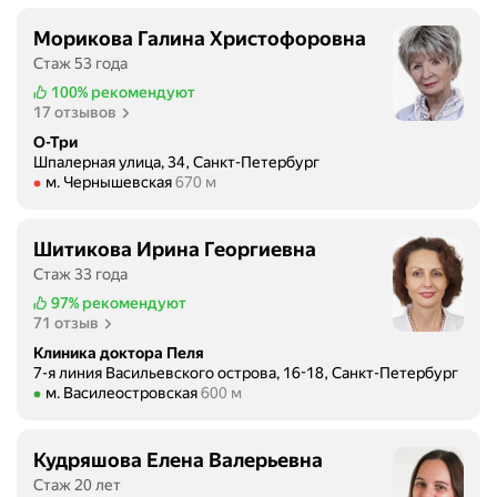
н
и
о
Морикова Галина Христофоровна
а
г
Стаж 53 года
л
о
100%
рекомендуют
и
с
17 отзывов
с
т
О-Три
т
а
Шпалерная улица, 34, Санкт-Петербург
ы
ц
Метро м. Чернышевская Расстояние 670 м
м. Чернышевская
670 м
.
и
П
о
р
Шитикова Ирина Георгиевна
н
и
Стаж 33 года
а
х
р
97%
рекомендуют
о
71 отзыв
а
д
.
Клиника доктора Пеля
и
7-я линия Васильевского острова, 16-18, Санкт-Петербург
В
л
Метро м. Василеостровская Расстояние 600 м
м. Василеостровская
600 м
е
о
с
с
ь
Кудряшова Елена Валерьевна
ь
п
н
Стаж 20 лет