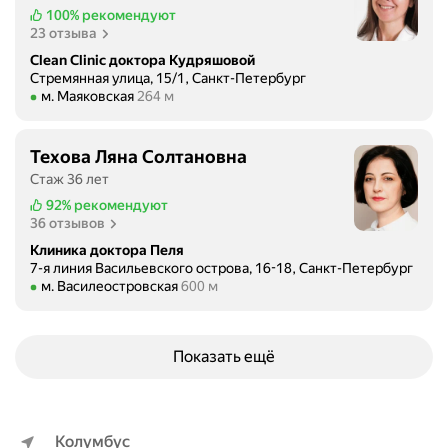
е
е
100%
рекомендуют
р
о
23 отзыва
с
д
Clean Clinic доктора Кудряшовой
о
и
Стремянная улица, 15/1, Санкт-Петербург
н
Метро м. Маяковская Расстояние 264 м
м. Маяковская
264 м
н
а
р
л
а
Техова Ляна Солтановна
н
з
а
Стаж 36 лет
о
ч
92%
рекомендуют
б
и
36 отзывов
р
н
Клиника доктора Пеля
а
а
7-я линия Васильевского острова, 16-18, Санкт-Петербург
щ
Метро м. Василеостровская Расстояние 600 м
м. Василеостровская
600 м
я
а
с
т
з
ь
а
Показать ещё
с
в
я
е
п
д
о
Колумбус
у