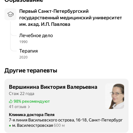
л
а
и
Первый Санкт-Петербургский
т
н
государственный медицинский университет
л
и
им. акад. И.П. Павлова
е
к
н
а
Лечебное дело
и
,
1990
я
п
Терапия
м
р
и
2020
е
о
к
Другие терапевты
р
р
а
а
б
Вершинина Виктория Валерьевна
с
о
н
Стаж 22 года
т
ы
98%
рекомендуют
е
е
41 отзыв
д
с
Клиника доктора Пеля
н
п
7-я линия Васильевского острова, 16-18, Санкт-Петербург
е
Метро м. Василеостровская Расстояние 600 м
м. Василеостровская
600 м
е
в
ц