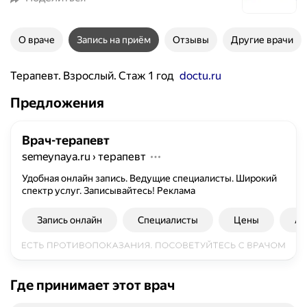
О враче
Запись на приём
Отзывы
Другие врачи
Терапевт. Взрослый. Стаж 1 год
doctu.ru
Предложения
Врач-терапевт
semeynaya.ru
›
терапевт
Удобная онлайн запись. Ведущие специалисты. Широкий
спектр услуг. Записывайтесь!
Реклама
Запись онлайн
Специалисты
Цены
Ад
Где принимает этот врач