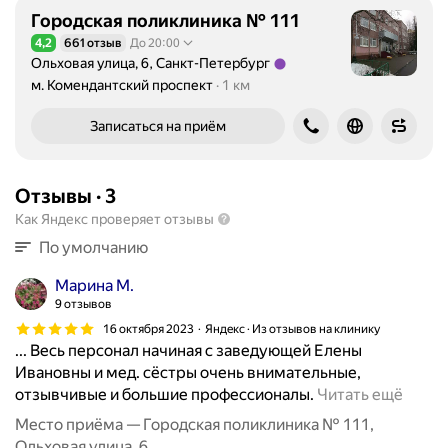
Городская поликлиника № 111
4,2
661 отзыв
До 20:00
Рейтинг 4,2 из 5
Ольховая улица, 6, Санкт-Петербург
Метро м. Комендантский проспект Расстояние 1 км
м. Комендантский проспект
1 км
Записаться на приём
Отзывы
·
3
Как Яндекс проверяет отзывы
По умолчанию
Марина М.
9 отзывов
16 октября 2023
Яндекс · Из отзывов на клинику
... Весь персонал начиная с заведующей Елены
Ивановны и мед. сёстры очень внимательные,
Д
отзывчивые и большие профессионалы.
Читать ещё
о
Место приёма — Городская поликлиника № 111,
б
Ольховая улица, 6