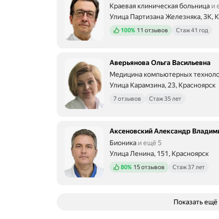
Краевая клиническая больница
и 
Улица Партизана Железняка, 3К, 
Положительных отзывов
100%
11 отзывов
Стаж 41 год
Аверьянова Ольга Васильевна
Медицина компьютерных технол
Улица Карамзина, 23, Красноярск
7 отзывов
Стаж 35 лет
Аксеновский Александр Владим
Бионика
и ещё 5
Улица Ленина, 151, Красноярск
Положительных отзывов
80%
15 отзывов
Стаж 37 лет
Показать ещё