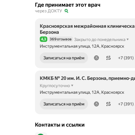
Где принимает этот врач
через ДОКТУ
Красноярская межрайонная клиническая
Берзона
4,3
369 отзывов
Закрыто до понедельника
Рейтинг 4,3 из 5
Инструментальная улица, 12А, Красноярск
Номер телефона: +73912267699
Записаться на приём
+7 (391)
КМКБ № 20 им. И. С. Берзона, приемно-
Круглосуточно
Инструментальная улица, 12А, Красноярск
Номер телефона: +73912638058
Записаться на приём
+7 (391)
Контакты и ссылки