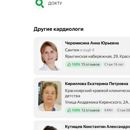
ДОКТУ
Другие кардиологи
Черемисина Анна Юрьевна
Сантем
и ещё 4
Ярыгинская набережная, 29, Крас
Положительных отзывов
100%
15 отзывов
Стаж 16 лет
Кириллова Екатерина Петровна
Красноярский краевой клиническ
детства
Улица Академика Киренского, 2А,
Положительных отзывов
100%
12 отзывов
КМН
Стаж 56
Кутищев Константин Александр