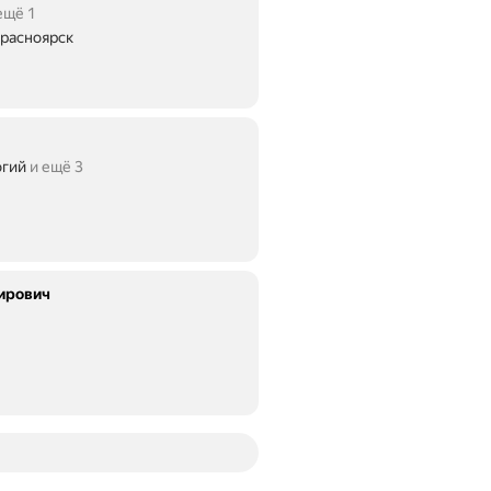
ещё 1
Красноярск
огий
и ещё 3
ирович