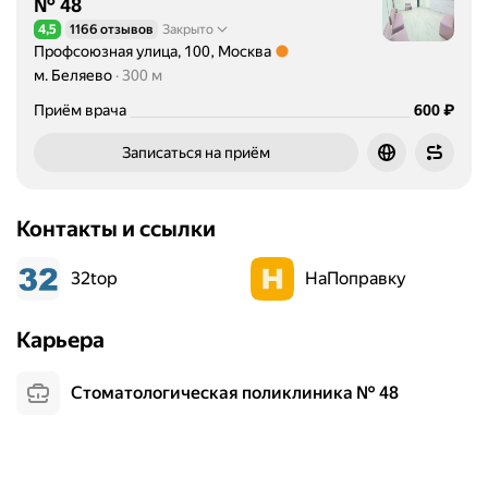
№ 48
4,5
1166 отзывов
Закрыто
Рейтинг 4,5 из 5
Профсоюзная улица, 100, Москва
Метро м. Беляево Расстояние 300 м
м. Беляево
300 м
Цена
₽
Приём врача
600
Записаться на приём
Контакты и ссылки
32top
НаПоправку
Карьера
Стоматологическая поликлиника № 48