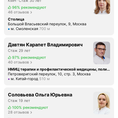
КМН
Стаж 30 лет
96%
рекомендуют
46 отзывов
Столица
Большой Власьевский переулок, 9, Москва
Метро м. Смоленская Расстояние 700 м
м. Смоленская
700 м
Давтян Карапет Владимирович
Стаж 29 лет
97%
рекомендуют
40 отзывов
НМИЦ терапии и профилактической медицины, поликлиника
Петроверигский переулок, 10, стр. 3, Москва
Метро м. Китай-город Расстояние 510 м
м. Китай-город
510 м
Соловьева Ольга Юрьевна
Стаж 19 лет
100%
рекомендуют
28 отзывов