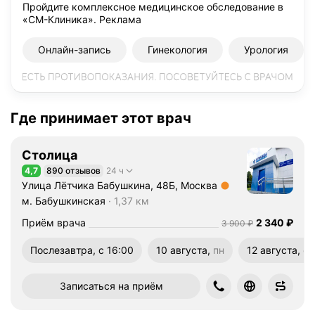
Пройдите комплексное медицинское обследование в
«СМ-Клиника».
Реклама
Онлайн-запись
Гинекология
Урология
Где принимает этот врач
Столица
4,7
890 отзывов
24 ч
Рейтинг 4,7 из 5
Улица Лётчика Бабушкина, 48Б, Москва
Метро м. Бабушкинская Расстояние 1,37 км
м. Бабушкинская
1,37 км
Цена
2340
Приём врача
2 340
₽
Цена
3900
3 900
₽
Послезавтра, с 16:00
10 августа,
пн
12 августа,
ср
понедельник
среда
Записаться на приём