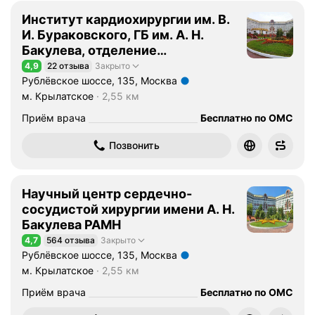
Институт кардиохирургии им. В.
И. Бураковского, ГБ им. А. Н.
Бакулева, отделение
кардиохирургического лечения и
4,9
22 отзыва
Закрыто
Рейтинг 4,9 из 5
реабилитации взрослых больных
Рублёвское шоссе, 135, Москва
Метро м. Крылатское Расстояние 2,55 км
с сердечной патологией
м. Крылатское
2,55 км
Приём врача
Бесплатно по ОМС
Позвонить
Научный центр сердечно-
сосудистой хирургии имени А. Н.
Бакулева РАМН
4,7
564 отзыва
Закрыто
Рейтинг 4,7 из 5
Рублёвское шоссе, 135, Москва
Метро м. Крылатское Расстояние 2,55 км
м. Крылатское
2,55 км
Приём врача
Бесплатно по ОМС