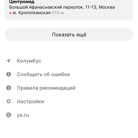
Центромед
Большой Афанасьевский переулок, 11-13, Москва
Метро м. Кропоткинская Расстояние 510 м
м. Кропоткинская
510 м
Показать ещё
Колумбус
Сообщить об ошибке
Правила рекомендаций
Настройки
ya.ru