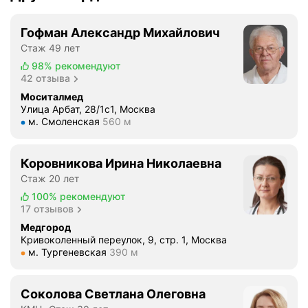
Гофман Александр Михайлович
Стаж 49 лет
98%
рекомендуют
42 отзыва
Моситалмед
Улица Арбат, 28/1с1, Москва
Метро м. Смоленская Расстояние 560 м
м. Смоленская
560 м
Коровникова Ирина Николаевна
Стаж 20 лет
100%
рекомендуют
17 отзывов
Медгород
Кривоколенный переулок, 9, стр. 1, Москва
Метро м. Тургеневская Расстояние 390 м
м. Тургеневская
390 м
Соколова Светлана Олеговна