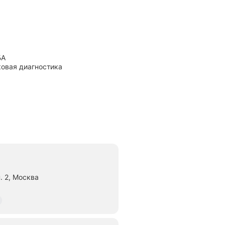
БА
ковая диагностика
. 2, Москва
яние 600 м