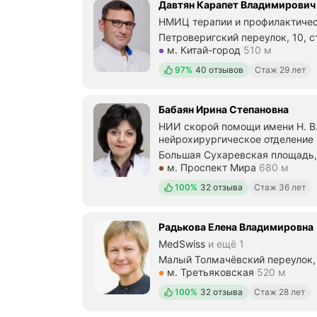
Давтян Карапет Владимирович
НМИЦ терапии и профилактичес
Петроверигский переулок, 10, с
Метро м. Китай-город Расстоян
м. Китай-город
510 м
Положительных отзывов
97%
40 отзывов
Стаж 29 лет
Бабаян Ирина Степановна
НИИ скорой помощи имени Н. В
нейрохирургическое отделение
Большая Сухаревская площадь, 
Метро м. Проспект Мира Расст
м. Проспект Мира
680 м
Положительных отзывов
100%
32 отзыва
Стаж 36 лет
Радькова Елена Владимировна
MedSwiss
и ещё 1
Малый Толмачёвский переулок, 
Метро м. Третьяковская Рассто
м. Третьяковская
520 м
Положительных отзывов
100%
32 отзыва
Стаж 28 лет