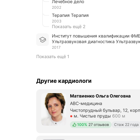
Лечебное дело
2002
Терапия Терапия
2003
Показать ещё 2
Институт повышения квалификации ФМ
Ультразвуковая диагностика Ультразву
2017
Показать ещё 1
Другие кардиологи
Матвиенко Ольга Олеговна
ABC-медицина
Чистопрудный бульвар, 12, корп
Метро м. Чистые пруды Рассто
м. Чистые пруды
600 м
Положительных отзывов
100%
27 отзывов
Стаж 22 года