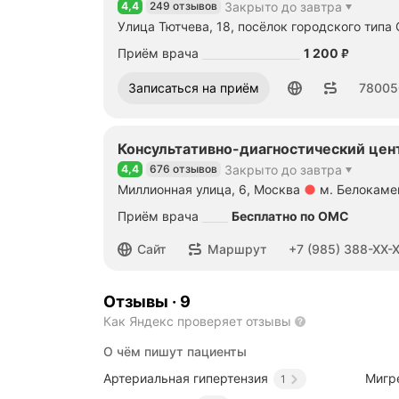
4,4
249 отзывов
Закрыто до завтра
Рейтинг 4,4 из 5
Улица Тютчева, 18, посёлок городского типа
Цена
1200
Приём врача
1 200
₽
Номер телефона: 78005001275
Записаться на приём
78005
Консультативно-диагностический цен
4,4
676 отзывов
Закрыто до завтра
Рейтинг 4,4 из 5
Миллионная улица, 6, Москва
м. Белокаме
Метро м. Белокаменная Расстояние 2,04 км
Приём врача
Бесплатно по ОМС
Номер телефона: +79853884829
Сайт
Маршрут
+7 (985) 388-XX-
Отзывы
·
9
Как Яндекс проверяет отзывы
О чём пишут пациенты
Артериальная гипертензия
Мигр
1