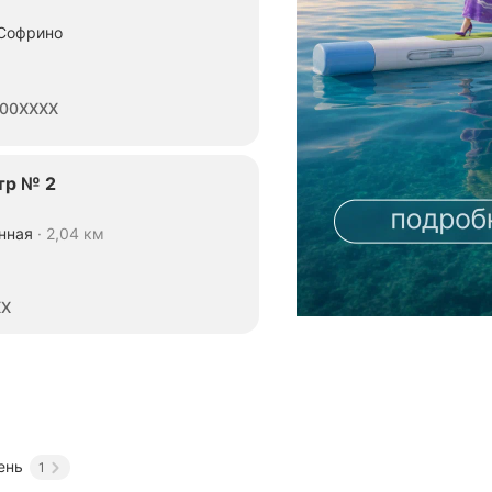
 Софрино
00XXXX
тр № 2
нная
2,04 км
XX
ень
1