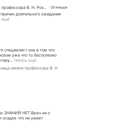
Пушкинская клиническая больница имени профессора В. Н. Розанова, поликлиника № 6
29 января
 причин длительного ожидания 
ь ещё
тя специалист она в том что
нозом уже что то бесполезно
угому
…
Читать ещё
ница имени профессора В. Н.
но ЗНАНИЙ НЕТ.Врач ни о
и осадок что не умеет