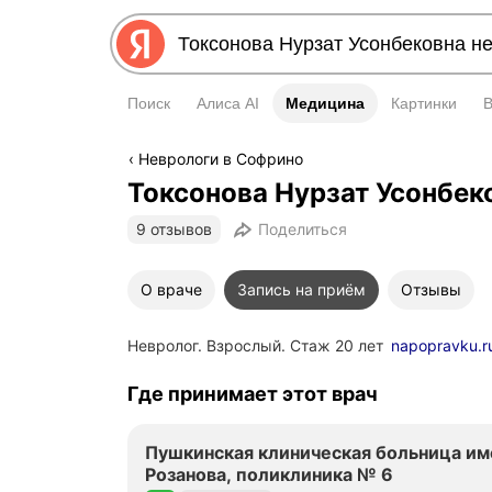
Поиск
Алиса AI
Медицина
Медицина
Картинки
Неврологи в Софрино
Токсонова Нурзат Усонбек
9 отзывов
Поделиться
О враче
Запись на приём
Отзывы
Невролог. Взрослый. Стаж 20 лет
napopravku.r
Где принимает этот врач
Пушкинская клиническая больница им
Розанова, поликлиника № 6