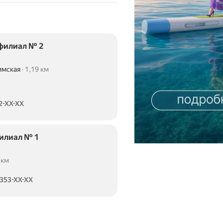
 филиал № 2
имская
1,19 км
2-XX-XX
филиал № 1
 км
 353-XX-XX