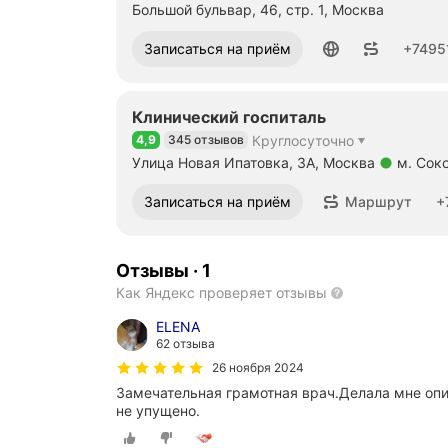
Большой бульвар, 46, стр. 1, Москва
Номер телефона: +74951864213
Записаться на приём
+7495
Клинический госпиталь
4,9
345 отзывов
Круглосуточно
Рейтинг 4,9 из 5
Улица Новая Ипатовка, 3А, Москва
м. Сок
Метро м. Сокол Расстояние 2,33 км
Номер телефона: +74991508374
Записаться на приём
Маршрут
+
Отзывы
·
1
Как Яндекс проверяет отзывы
ELENA
62 отзыва
26 ноября 2024
Замечательная грамотная врач.Делала мне опи
не упущено.