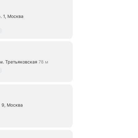
. 1, Москва
яние 350 м
м. Третьяковская
78 м
яние 78 м
 9, Москва
ие 700 м