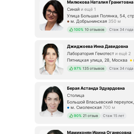
Милюкова Наталия Гранитовна
Синай
и ещё 1
Улица Большая Полянка, 54, стр
Метро м. Добрынинская Рассто
м. Добрынинская
350 м
Положительных отзывов
100%
10 отзывов
Стаж 34 года
Джиджоева Инна Давидовна
Лаборатория Гемотест
и ещё 2
Пятницкая улица, 28, Москва
Метро м. Третьяковская Рассто
Положительных отзывов
97%
135 отзывов
Стаж 34 года
Берая Астанда Эдуардовна
Столица
Большой Власьевский переулок,
Метро м. Смоленская Расстоян
м. Смоленская
700 м
Положительных отзывов
90%
21 отзыв
Стаж 15 лет
Мамиконян Ирина Оганесовна