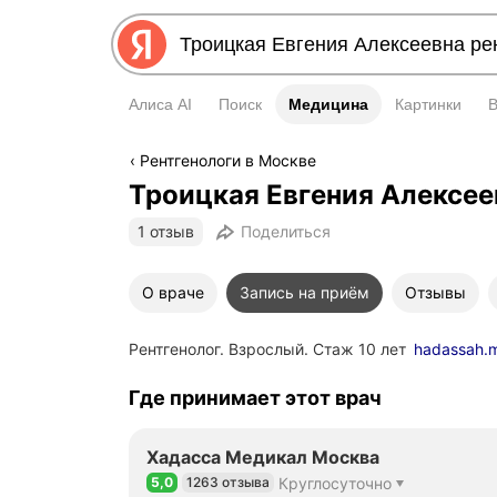
Алиса AI
Поиск
Медицина
Медицина
Картинки
Рентгенологи в Москве
Троицкая Евгения Алексее
1 отзыв
Поделиться
О враче
Запись на приём
Отзывы
Рентгенолог. Взрослый. Стаж 10 лет
hadassah.
Где принимает этот врач
Хадасса Медикал Москва
5,0
1263 отзыва
Круглосуточно
Рейтинг 5,0 из 5