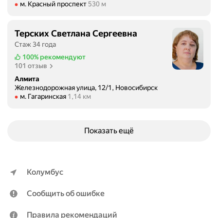
Метро м. Красный проспект Расстояние 530 м
м. Красный проспект
530 м
Терских Светлана Сергеевна
Стаж 34 года
100%
рекомендуют
101 отзыв
Алмита
Железнодорожная улица, 12/1, Новосибирск
Метро м. Гагаринская Расстояние 1,14 км
м. Гагаринская
1,14 км
Показать ещё
Колумбус
Сообщить об ошибке
Правила рекомендаций