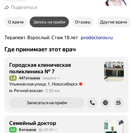
Поделиться
О враче
Запись на приём
Отзывы
Другие врачи
Терапевт. Взрослый. Стаж 18 лет
prodoctorov.ru
Где принимает этот врач
Городская клиническая
поликлиника № 7
3,8
447 отзывов
Закрыто
Рейтинг 3,8 из 5
Ульяновская улица, 1, Новосибирск
Метро м. Речной вокзал Расстояние 2,93 км
м. Речной вокзал
2,93 км
Записаться на приём
Семейный доктор
4,5
8 отзывов
До 20:00
Рейтинг 4,5 из 5