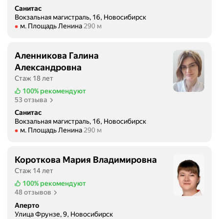
Санитас
Вокзальная магистраль, 16, Новосибирск
Метро м. Площадь Ленина Расстояние 290 м
м. Площадь Ленина
290 м
Аленникова Галина
Александровна
Стаж 18 лет
100%
рекомендуют
53 отзыва
Санитас
Вокзальная магистраль, 16, Новосибирск
Метро м. Площадь Ленина Расстояние 290 м
м. Площадь Ленина
290 м
Короткова Мария Владимировна
Стаж 14 лет
100%
рекомендуют
48 отзывов
Аперто
Улица Фрунзе, 9, Новосибирск