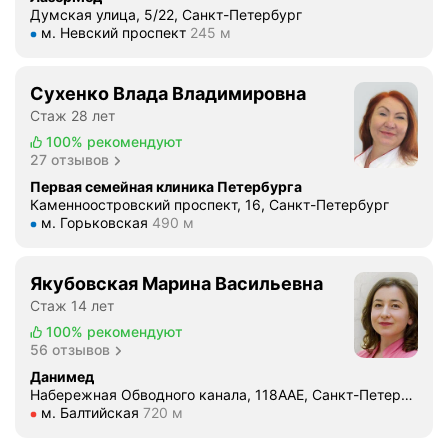
Думская улица, 5/22, Санкт-Петербург
Метро м. Невский проспект Расстояние 245 м
м. Невский проспект
245 м
Сухенко Влада Владимировна
Стаж 28 лет
100%
рекомендуют
27 отзывов
Первая семейная клиника Петербурга
Каменноостровский проспект, 16, Санкт-Петербург
Метро м. Горьковская Расстояние 490 м
м. Горьковская
490 м
Якубовская Марина Васильевна
Стаж 14 лет
100%
рекомендуют
56 отзывов
Данимед
Набережная Обводного канала, 118ААЕ, Санкт-Петербург
Метро м. Балтийская Расстояние 720 м
м. Балтийская
720 м