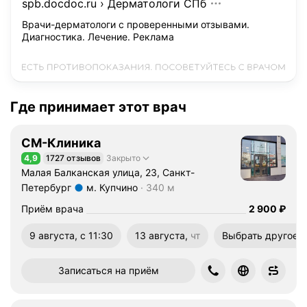
spb.docdoc.ru
›
Дерматологи СПб
Врачи-дерматологи с проверенными отзывами.
Диагностика. Лечение.
Реклама
Где принимает этот врач
СМ-Клиника
4,9
1727 отзывов
Закрыто
Рейтинг 4,9 из 5
Малая Балканская улица, 23, Санкт-
Петербург
м. Купчино
340 м
Метро м. Купчино Расстояние 340 м
Цена
2900
Приём врача
2 900
₽
9 августа, с 11:30
13 августа,
чт
Выбрать другое 
четверг
Записаться на приём