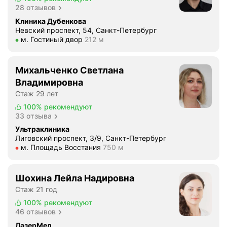
28 отзывов
Клиника Дубенкова
Невский проспект, 54, Санкт-Петербург
Метро м. Гостиный двор Расстояние 212 м
м. Гостиный двор
212 м
Михальченко Светлана
Владимировна
Стаж 29 лет
100%
рекомендуют
33 отзыва
Ультраклиника
Лиговский проспект, 3/9, Санкт-Петербург
Метро м. Площадь Восстания Расстояние 750 м
м. Площадь Восстания
750 м
Шохина Лейла Надировна
Стаж 21 год
100%
рекомендуют
46 отзывов
ЛазерМед