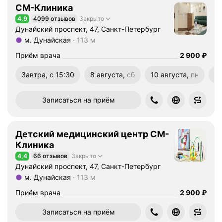
СМ-Клиника
4,9
4099 отзывов
Закрыто
Рейтинг 4,9 из 5
Дунайский проспект, 47, Санкт-Петербург
м. Дунайская
113 м
Метро м. Дунайская Расстояние 113 м
Цена
2900
Приём врача
2 900
₽
Завтра, с 15:30
8 августа,
сб
10 августа,
пн
11
суббота
понедельник
вт
Записаться на приём
Детский медицинский центр СМ-
Клиника
4,4
66 отзывов
Закрыто
Рейтинг 4,4 из 5
Дунайский проспект, 47, Санкт-Петербург
м. Дунайская
113 м
Метро м. Дунайская Расстояние 113 м
Цена
2900
Приём врача
2 900
₽
Записаться на приём