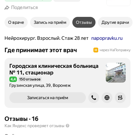
Поделиться
О враче
Запись на приём
Отзывы
Другие врачи
Нейрохирург. Взрослый. Стаж 28 лет
napopravku.ru
Где принимает этот врач
через НаПоправку
Городская клиническая больница
№ 11, стационар
4,4
150 отзывов
Рейтинг 4,4 из 5
Грузинская улица, 39, Воронеж
Записаться на приём
Отзывы
·
16
Как Яндекс проверяет отзывы