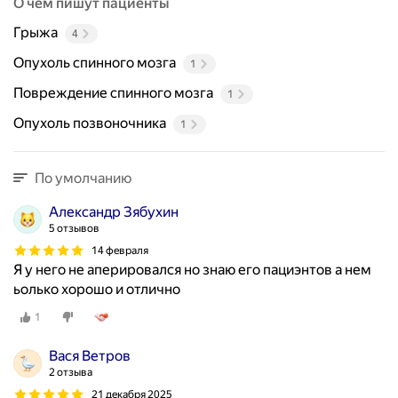
О чём пишут пациенты
Грыжа
4
Опухоль спинного мозга
1
Повреждение спинного мозга
1
Опухоль позвоночника
1
По умолчанию
Александр Зябухин
5 отзывов
14 февраля
Я у него не аперировался но знаю его пациэнтов а нем
ьолько хорошо и отлично
1
Вася Ветров
2 отзыва
21 декабря 2025