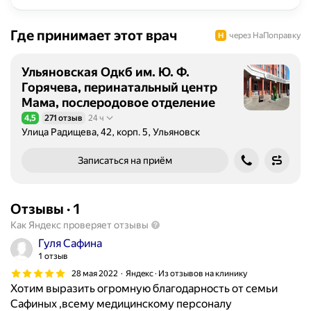
Где принимает этот врач
через НаПоправку
Ульяновская Одкб им. Ю. Ф.
Горячева, перинатальный центр
Мама, послеродовое отделение
4,5
271 отзыв
24 ч
Рейтинг 4,5 из 5
Улица Радищева, 42, корп. 5, Ульяновск
Записаться на приём
Отзывы
·
1
Как Яндекс проверяет отзывы
Гуля Сафина
1 отзыв
28 мая 2022
Яндекс · Из отзывов на клинику
Хотим выразить огромную благодарность от семьи
Сафиных ,всему медицинскому персоналу