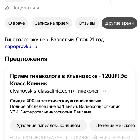
Поделиться
О враче
Запись на приём
Отзывы
Другие врачи
Гинеколог, акушер. Взрослый. Стаж 21 год
napopravku.ru
Предложения
Приём гинеколога в Ульяновске - 1200₽! Эс
Класс Клиник
ulyanovsk.s-classclinic.com
›
Гинеколог
Скидка 40% на эстетическаую гинекологию!
Полное обследование за 1 визит. Видеокольпоскопия.
УЗИ. Гистеросальпингоскопия.
Реклама
Удаление папиллом, кондилом
Лечение женского б