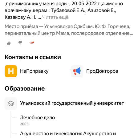
,принимавших у меня роды , 20.05.2022 г.,а именно
врачам-акушерам : Тубаловой Е.А., Азизовой Е.,
Казакову А.Н.,
…
Читать ещё
Место приёма — Ульяновская Одкб им. Ю. Ф. Горячева,
перинатальный центр Мама, послеродовое отделение,
улица Радищева, 42, корп. 5
Контакты и ссылки
НаПоправку
ПроДокторов
Образование
Ульяновский государственный университет
Лечебное дело
2005
Акушерство и гинекология Акушерство и