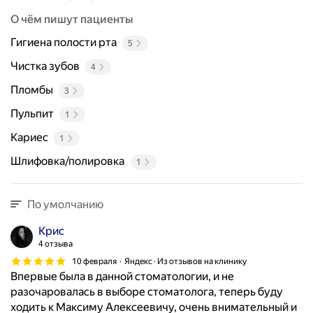
О чём пишут пациенты
Гигиена полости рта
5
Чистка зубов
4
Пломбы
3
Пульпит
1
Кариес
1
Шлифовка/полировка
1
По умолчанию
Крис
4 отзыва
10 февраля
Яндекс · Из отзывов на клинику
Впервые была в данной стоматологии, и не
разочаровалась в выборе стоматолога, теперь буду
ходить к Максиму Алексеевичу, очень внимательный и