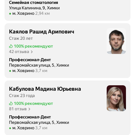
Семейная стоматология
о
Улица Калинина, 9, Химки
р
Метро м. Ховрино Расстояние 2,94 км
м. Ховрино
2,94 км
у
д
о
Каялов Рашид Арипович
в
Стаж 20 лет
а
100%
рекомендуют
н
42 отзыва
и
Профессионал-Дент
е
Первомайская улица, 5, Химки
,
Метро м. Ховрино Расстояние 3,7 км
м. Ховрино
3,7 км
к
о
Кабулова Мадина Юрьевна
м
Стаж 23 года
ф
о
100%
рекомендуют
81 отзыв
р
т
Профессионал-Дент
Первомайская улица, 5, Химки
н
Метро м. Ховрино Расстояние 3,7 км
м. Ховрино
3,7 км
ы