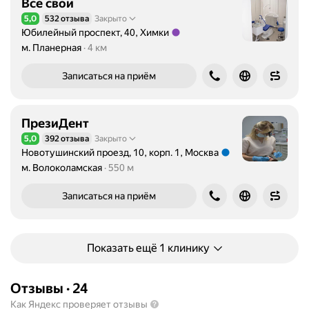
Все свои
5,0
532 отзыва
Закрыто
Рейтинг 5,0 из 5
Юбилейный проспект, 40, Химки
Метро м. Планерная Расстояние 4 км
м. Планерная
4 км
Записаться на приём
ПрезиДент
5,0
392 отзыва
Закрыто
Рейтинг 5,0 из 5
Новотушинский проезд, 10, корп. 1, Москва
Метро м. Волоколамская Расстояние 550 м
м. Волоколамская
550 м
Записаться на приём
Показать ещё 1 клинику
Отзывы
·
24
Как Яндекс проверяет отзывы