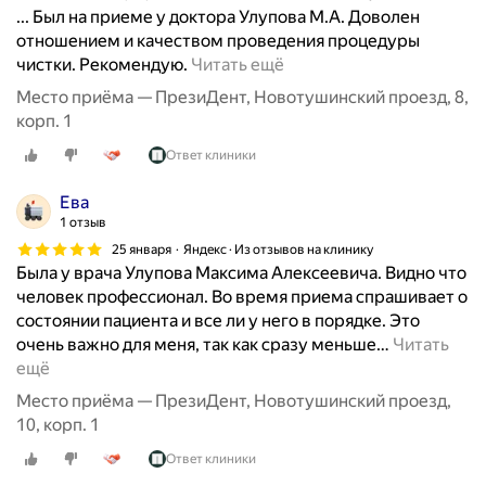
... Был на приеме у доктора Улупова М.А. Доволен
отношением и качеством проведения процедуры
П
чистки. Рекомендую.
Читать ещё
р
Место приёма — ПрезиДент, Новотушинский проезд, 8,
е
корп. 1
з
Ответ клиники
и
д
Ева
е
1 отзыв
н
25 января
Яндекс · Из отзывов на клинику
т
Была у врача Улупова Максима Алексеевича. Видно что
,
человек профессионал. Во время приема спрашивает о
Н
состоянии пациента и все ли у него в порядке. Это
о
очень важно для меня, так как сразу меньше
…
Читать
в
ещё
о
т
Место приёма — ПрезиДент, Новотушинский проезд,
у
10, корп. 1
ш
Ответ клиники
и