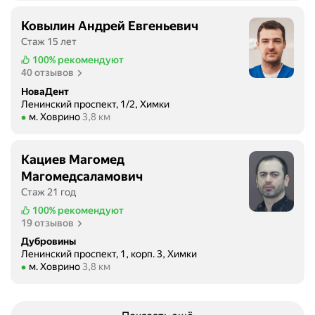
й
о
Ковылин Андрей Евгеньевич
ф
Стаж 15 лет
и
100%
рекомендуют
с
40 отзывов
.
НоваДент
Б
Ленинский проспект, 1/2, Химки
ы
Метро м. Ховрино Расстояние 3,8 км
м. Ховрино
3,8 км
л
н
а
Кациев Магомед
п
Магомедсаламович
р
Стаж 21 год
и
100%
рекомендуют
е
19 отзывов
м
Дубровины
е
Ленинский проспект, 1, корп. 3, Химки
у
Метро м. Ховрино Расстояние 3,8 км
м. Ховрино
3,8 км
д
о
к