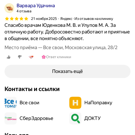
н
Варвара Удачина
с
4 отзыва
к
21 ноября 2025
Яндекс · Из отзывов на клинику
и
Спасибо врачам Юденкова М. В. и Улупов М. А. За
й
отличную работу. Добросовестно работают и приятные
1
в общении, все понятно объясняют.
0
Место приёма — Все свои, Московская улица, 28/2
,
к
Ответ клиники
1
.
Показать ещё
В
е
Контакты и ссылки
ж
л
и
Все свои
НаПоправку
в
ы
СберЗдоровье
ДОКТУ
й
п
е