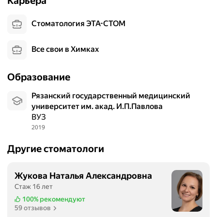
Карьера
р
с
Стоматология ЭТА-СТОМ
о
н
Все свои в Химках
а
л
,
Образование
с
о
Рязанский государственный медицинский
в
университет им. акад. И.П.Павлова
р
ВУЗ
е
2019
м
Другие стоматологи
е
н
н
Жукова Наталья Александровна
о
Стаж 16 лет
е
100%
рекомендуют
о
59 отзывов
б