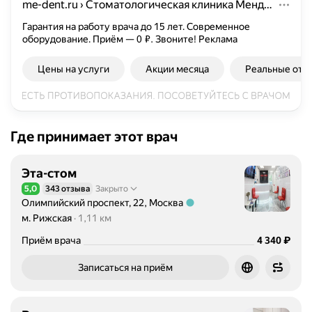
me-dent.ru
›
Стоматологическая клиника Менделеев: 6 филиалов в Москве
Гарантия на работу врача до 15 лет. Современное
оборудование. Приём — 0 ₽. Звоните!
Реклама
Цены на услуги
Акции месяца
Реальные отз
Где принимает этот врач
Эта-стом
5,0
343 отзыва
Закрыто
Рейтинг 5,0 из 5
Олимпийский проспект, 22, Москва
Метро м. Рижская Расстояние 1,11 км
м. Рижская
1,11 км
Цена
4340
₽
Приём врача
4 340
Записаться на приём