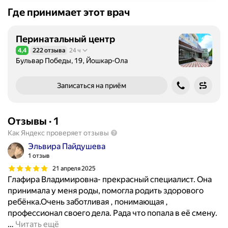
Где принимает этот врач
Перинатальный центр
4,4
222 отзыва
24 ч
Рейтинг 4,4 из 5
Бульвар Победы, 19, Йошкар-Ола
Записаться на приём
Отзывы
·
1
Как Яндекс проверяет отзывы
Эльвира Пайдушева
1 отзыв
21 апреля 2025
Глафира Владимировна- прекрасный специалист. Она
принимала у меня роды, помогла родить здорового
ребёнка.Очень заботливая , понимающая ,
профессионал своего дела. Рада что попала в её смену.
…
Читать ещё