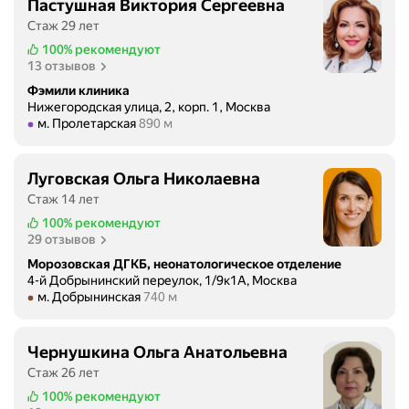
Пастушная Виктория Сергеевна
Стаж 29 лет
100%
рекомендуют
13 отзывов
Фэмили клиника
Нижегородская улица, 2, корп. 1, Москва
Метро м. Пролетарская Расстояние 890 м
м. Пролетарская
890 м
Луговская Ольга Николаевна
Стаж 14 лет
100%
рекомендуют
29 отзывов
Морозовская ДГКБ, неонатологическое отделение
4-й Добрынинский переулок, 1/9к1А, Москва
Метро м. Добрынинская Расстояние 740 м
м. Добрынинская
740 м
Чернушкина Ольга Анатольевна
Стаж 26 лет
100%
рекомендуют