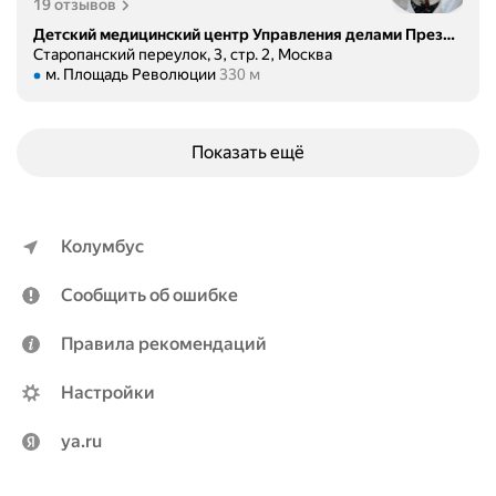
19 отзывов
Детский медицинский центр Управления делами Президента РФ, поликлиника
Старопанский переулок, 3, стр. 2, Москва
Метро м. Площадь Революции Расстояние 330 м
м. Площадь Революции
330 м
Показать ещё
Колумбус
Сообщить об ошибке
Правила рекомендаций
Настройки
ya.ru