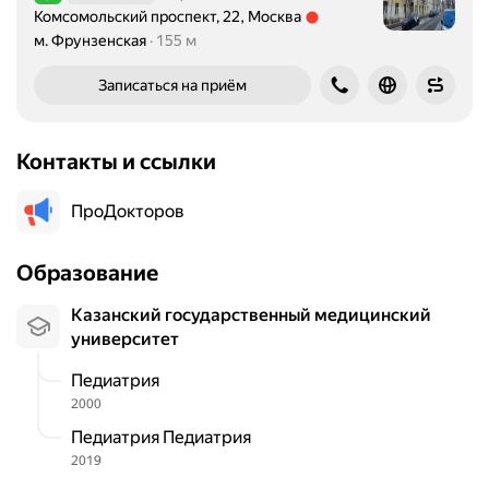
Рейтинг 5,0 из 5
Комсомольский проспект, 22, Москва
Метро м. Фрунзенская Расстояние 155 м
м. Фрунзенская
155 м
Записаться на приём
Контакты и ссылки
ПроДокторов
Образование
Казанский государственный медицинский
университет
Педиатрия
2000
Педиатрия Педиатрия
2019