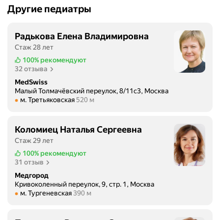
Другие педиатры
Радькова Елена Владимировна
Стаж 28 лет
100%
рекомендуют
32 отзыва
MedSwiss
Малый Толмачёвский переулок, 8/11с3, Москва
Метро м. Третьяковская Расстояние 520 м
м. Третьяковская
520 м
Коломиец Наталья Сергеевна
Стаж 29 лет
100%
рекомендуют
31 отзыв
Медгород
Кривоколенный переулок, 9, стр. 1, Москва
Метро м. Тургеневская Расстояние 390 м
м. Тургеневская
390 м