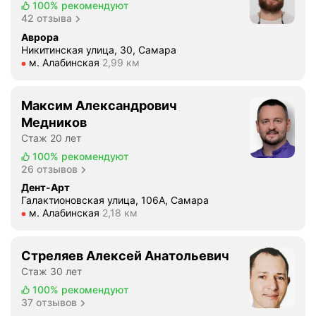
100%
рекомендуют
42 отзыва
Аврора
Никитинская улица, 30, Самара
Метро м. Алабинская Расстояние 2,99 км
м. Алабинская
2,99 км
Максим Александрович
Медников
Стаж 20 лет
100%
рекомендуют
26 отзывов
Дент-Арт
Галактионовская улица, 106А, Самара
Метро м. Алабинская Расстояние 2,18 км
м. Алабинская
2,18 км
Стреляев Алексей Анатольевич
Стаж 30 лет
100%
рекомендуют
37 отзывов