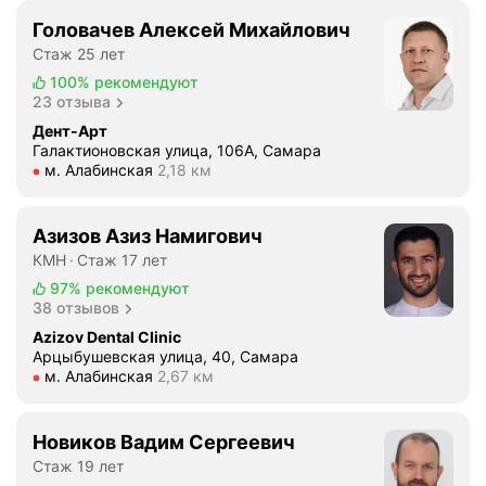
Головачев Алексей Михайлович
Стаж 25 лет
100%
рекомендуют
23 отзыва
Дент-Арт
Галактионовская улица, 106А, Самара
Метро м. Алабинская Расстояние 2,18 км
м. Алабинская
2,18 км
Азизов Азиз Намигович
КМН
Стаж 17 лет
97%
рекомендуют
38 отзывов
Azizov Dental Clinic
Арцыбушевская улица, 40, Самара
Метро м. Алабинская Расстояние 2,67 км
м. Алабинская
2,67 км
Новиков Вадим Сергеевич
Стаж 19 лет