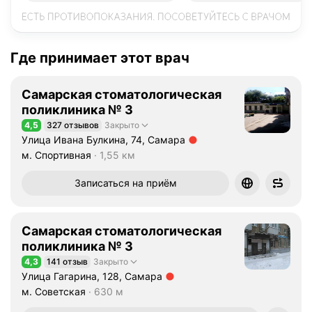
Где принимает этот врач
Самарская стоматологическая
поликлиника № 3
4,5
327 отзывов
Закрыто
Рейтинг 4,5 из 5
Улица Ивана Булкина, 74, Самара
Метро м. Спортивная Расстояние 1,55 км
м. Спортивная
1,55 км
Записаться на приём
Самарская стоматологическая
поликлиника № 3
4,3
141 отзыв
Закрыто
Рейтинг 4,3 из 5
Улица Гагарина, 128, Самара
Метро м. Советская Расстояние 630 м
м. Советская
630 м