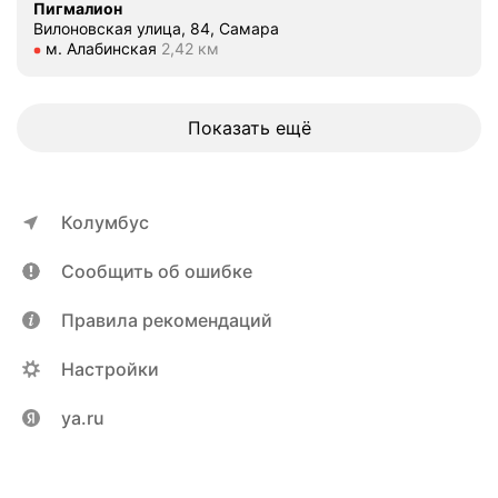
Пигмалион
Вилоновская улица, 84, Самара
Метро м. Алабинская Расстояние 2,42 км
м. Алабинская
2,42 км
Показать ещё
Колумбус
Сообщить об ошибке
Правила рекомендаций
Настройки
ya.ru