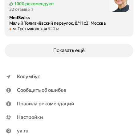
100%
рекомендуют
32 отзыва
MedSwiss
Малый Толмачёвский переулок, 8/11с3, Москва
Метро м. Третьяковская Расстояние 520 м
м. Третьяковская
520 м
Показать ещё
Колумбус
Сообщить об ошибке
Правила рекомендаций
Настройки
ya.ru