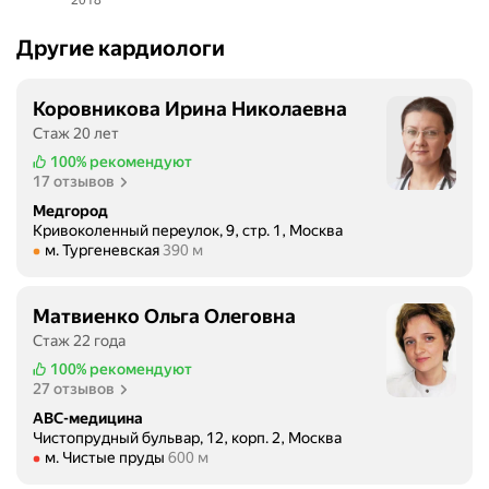
Другие кардиологи
Коровникова Ирина Николаевна
Стаж 20 лет
100%
рекомендуют
17 отзывов
Медгород
Кривоколенный переулок, 9, стр. 1, Москва
Метро м. Тургеневская Расстояние 390 м
м. Тургеневская
390 м
Матвиенко Ольга Олеговна
Стаж 22 года
100%
рекомендуют
27 отзывов
ABC-медицина
Чистопрудный бульвар, 12, корп. 2, Москва
Метро м. Чистые пруды Расстояние 600 м
м. Чистые пруды
600 м