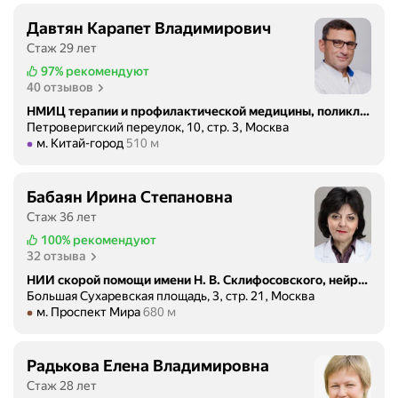
Давтян Карапет Владимирович
Стаж 29 лет
97%
рекомендуют
40 отзывов
НМИЦ терапии и профилактической медицины, поликлиника
Петроверигский переулок, 10, стр. 3, Москва
Метро м. Китай-город Расстояние 510 м
м. Китай-город
510 м
Бабаян Ирина Степановна
Стаж 36 лет
100%
рекомендуют
32 отзыва
НИИ скорой помощи имени Н. В. Склифосовского, нейрохирургическое отделение № 2
Большая Сухаревская площадь, 3, стр. 21, Москва
Метро м. Проспект Мира Расстояние 680 м
м. Проспект Мира
680 м
Радькова Елена Владимировна
Стаж 28 лет