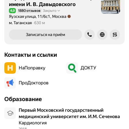
имени И. В. Давыдовского
4,9
1880 отзывов
Закрыто
Рейтинг 4,9 из 5
Яузская улица, 11/6с1, Москва
Метро м. Таганская Расстояние 630 м
м. Таганская
630 м
Записаться на приём
Контакты и ссылки
НаПоправку
ДОКТУ
ПроДокторов
Образование
Первый Московский государственный
медицинский университет им. И.М. Сеченова
Кардиология
2018