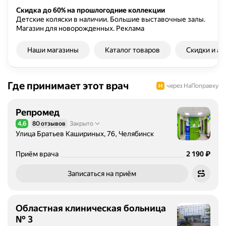
т
Скидка до 60% на прошлогодние коллекции
Детские коляски в наличии. Большие выставочные залы.
п
Магазин для новорожденных.
Реклама
р
о
Наши магазины
Каталог товаров
Скидки и ак
в
о
д
Где принимает этот врач
и
через НаПоправку
т
д
Репромед
и
4,6
80 отзывов
Закрыто
Рейтинг 4,6 из 5
а
Улица Братьев Кашириных, 76, Челябинск
г
н
Цена
2190
₽
Приём врача
2 190
о
Записаться на приём
с
т
и
Областная клиническая больница
к
№ 3
у