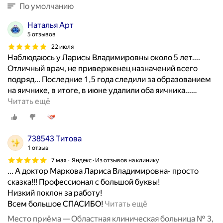
ы
По умолчанию
х
п
Наталья Арт
р
5 отзывов
о
22 июля
ц
Наблюдаюсь у Ларисы Владимировны около 5 лет....
е
Отличный врач, не приверженец назначений всего
с
подряд... Последние 1,5 года следили за образованием
с
на яичнике, в итоге, в июне удалили оба яичника...
…
о
Читать ещё
в
в
н
738543 Титова
у
1 отзыв
т
7 мая
Яндекс · Из отзывов на клинику
р
... А доктор Маркова Лариса Владимировна- просто
е
сказка!!! Профессионал с большой буквы!
н
Низкий поклон за работу!
н
О
Всем большое СПАСИБО!
Читать ещё
и
ч
Место приёма — Областная клиническая больница № 3,
х