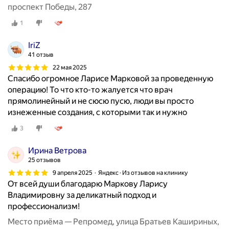
е
проспект Победы, 287
и
н
н
1
ь
а
х
р
IriZ
о
у
41 отзыв
ч
ж
22 мая 2025
е
н
Спасибо огромное Ларисе Марковой за проведенную
т
ы
операцию! То что кто-то жалуется что врач
с
х
прямолинейный и не сюсю пусю, люди вы просто
я
п
изнеженные создания, с которыми так и нужно
о
о
с
3
л
т
о
а
Ирина Ветрова
в
в
25 отзывов
ы
и
9 апреля 2025
Яндекс · Из отзывов на клинику
х
т
От всей души благодарю Маркову Ларису
о
ь
Владимировну за деликатный подход и
р
о
профессионализм!
г
т
Место приёма — Репромед, улица Братьев Кашириных,
а
з