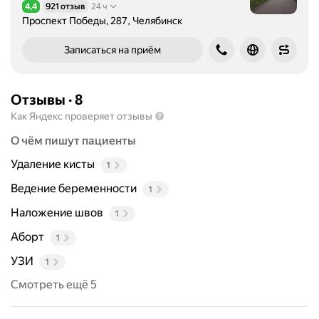
и
4,4
921 отзыв
24 ч
Рейтинг 4,4 из 5
Проспект Победы, 287, Челябинск
т
е
Записаться на приём
р
а
п
Отзывы
·
8
и
ю
Как Яндекс проверяет отзывы
в
О чём пишут пациенты
о
с
Удаление кисты
1
п
Ведение беременности
1
а
л
Наложение швов
1
и
Аборт
1
т
е
УЗИ
1
л
Смотреть ещё 5
ь
н