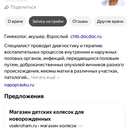
Поделиться
О враче
Запись на приём
Отзывы
Другие врачи
Гинеколог, акушер. Взрослый
chlb.docdoc.ru
Специалист проводит диагностику и терапию
воспалительных процессов внутренних и наружных
половых органов, инфекций, передающихся половым
путем, доброкачественных опухолей яичников разного
происхождения, миомы матки в различных участках,
С
патологий…
Читать ещё
п
napopravku.ru
е
Предложения
ц
и
а
Магазин детских колясок для
л
новорожденных
и
vsekroham.ru
›
магазин-колясок
с