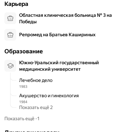
Карьера
л
и
а
х
Областная клиническая больница № 3 на
в
с
Победы
г
я
и
п
Репромед на Братьев Кашириных
н
о
е
л
к
Образование
о
о
в
л
Южно-Уральский государственный
ы
о
медицинский университет
м
г
п
Лечебное дело
и
у
1983
ч
т
е
Акушерство и гинекология
е
с
1984
м
к
Показать ещё 2
,
о
д
Показать ещё -1
м
о
о
б