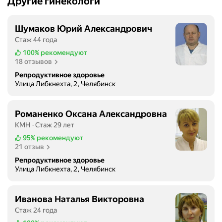
Другие гинекологи
т
р
д
о
е
Шумаков Юрий Александрович
к
л
а
Стаж 44 года
е
ч
100%
рекомендуют
н
е
18 отзывов
и
с
Репродуктивное здоровье
и
т
Улица Либкнехта, 2, Челябинск
,
в
у
е
д
Романенко Оксана Александровна
н
а
КМН
Стаж 29 лет
н
л
ы
95%
рекомендуют
я
21 отзыв
х
л
о
Репродуктивное здоровье
и
Улица Либкнехта, 2, Челябинск
п
п
у
о
х
л
Иванова Наталья Викторовна
о
и
Стаж 24 года
л
п