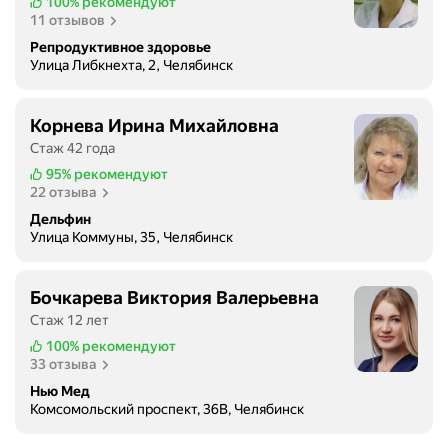
100%
рекомендуют
е
.
11 отзывов
й
В
Репродуктивное здоровье
я
с
Улица Либкнехта, 2, Челябинск
и
е
ч
м
н
Корнева Ирина Михайловна
б
и
о
Стаж 42 года
к
л
95%
рекомендуют
о
ь
22 отзыва
в
ш
Дельфин
р
о
Улица Коммуны, 35, Челябинск
а
е
з
С
н
Бочкарева Виктория Валерьевна
п
о
Стаж 12 лет
а
г
с
100%
рекомендуют
о
33 отзыва
и
п
б
Нью Мед
р
Комсомольский проспект, 36В, Челябинск
о
о
!
и