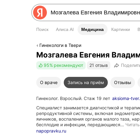
Поиск
Алиса AI
Медицина
Медицина
Картинки
Гинекологи в Твери
Мозгалева Евгения Влади
95%
рекомендуют
21 отзыв
Поделит
О враче
Запись на приём
Отзывы
Гинеколог. Взрослый. Стаж 19 лет
aksioma-tver.
Специалист занимается диагностикой и терапи
репродуктивной системы, включая эндометрио
яичников, воспаления органов малого таза, на
бесплодие и инфекции, передающиеся…
Читать
napopravku.ru