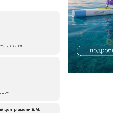
и
терапией
заболеваний
женской
репродуктивной
системы,
включая
эндометриоз,
миому
матки,
22) 78-XX-XX
поликистоз
яичников,
воспаления
органов
малого
таза,
нарушения
менструального
цикла,
бесплодие
и
ршрут
инфекции,
передающиеся
половым
й центр имени Е.М.
путем.