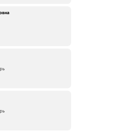
овна
ерь
ерь