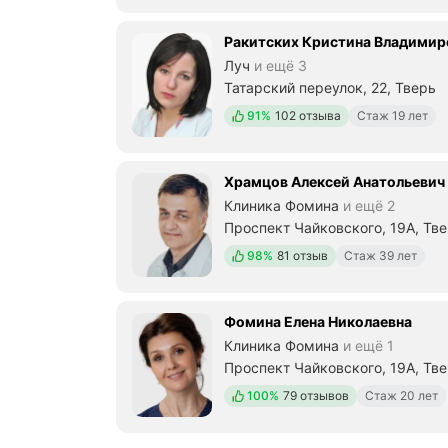
Ракитских Кристина Владимир
Луч
и ещё 3
Татарский переулок, 22, Тверь
Положительных отзывов
91%
102 отзыва
Стаж 19 лет
Храмцов Алексей Анатольевич
Клиника Фомина
и ещё 2
Проспект Чайковского, 19А, Тв
Положительных отзывов
98%
81 отзыв
Стаж 39 лет
Фомина Елена Николаевна
Клиника Фомина
и ещё 1
Проспект Чайковского, 19А, Тв
Положительных отзывов
100%
79 отзывов
Стаж 20 лет