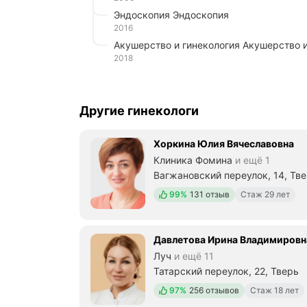
Эндоскопия Эндоскопия
2016
Акушерство и гинекология Акушерство 
2018
Другие гинекологи
Хоркина Юлия Вячеславовна
Клиника Фомина
и ещё 1
Вагжановский переулок, 14, Тв
Положительных отзывов
99%
131 отзыв
Стаж 29 лет
Давлетова Ирина Владимировн
Луч
и ещё 11
Татарский переулок, 22, Тверь
Положительных отзывов
97%
256 отзывов
Стаж 18 лет