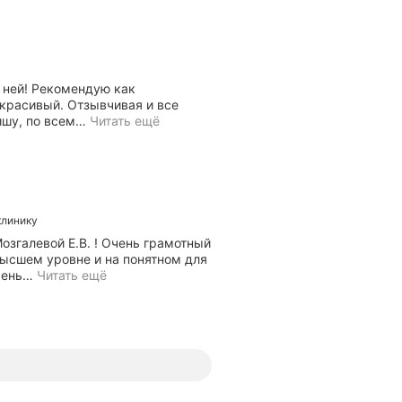
к ней! Рекомендую как
красивый. Отзывчивая и все
ишу, по всем
…
Читать ещё
клинику
згалевой Е.В. ! Очень грамотный
высшем уровне и на понятном для
чень
…
Читать ещё