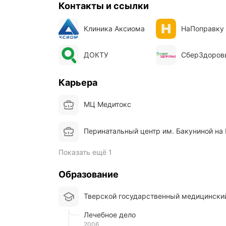
Контакты и ссылки
Клиника Аксиома
НаПоправку
ДОКТУ
СберЗдоров
Карьера
МЦ Медитокс
Перинатальный центр им. Бакуниной н
Показать ещё 1
Образование
Тверской государственный медицински
Лечебное дело
2006