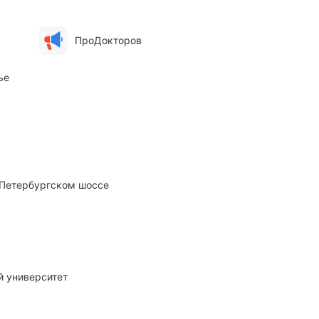
ПроДокторов
ье
а Петербургском шоссе
й университет