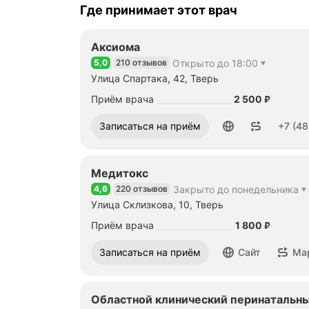
Где принимает этот врач
Аксиома
5,0
210 отзывов
Открыто до 18:00
Рейтинг 5,0 из 5
Улица Спартака, 42, Тверь
Цена
2500
Приём врача
2 500
₽
Номер телефона: +74822787505
Записаться на приём
+7 (48
Медитокс
4,6
220 отзывов
Закрыто до понедельника
Рейтинг 4,6 из 5
Улица Склизкова, 10, Тверь
Цена
1800
Приём врача
1 800
₽
Записаться на приём
Сайт
Ма
Областной клинический перинатальны