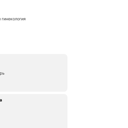
и гинекология
ерь
а