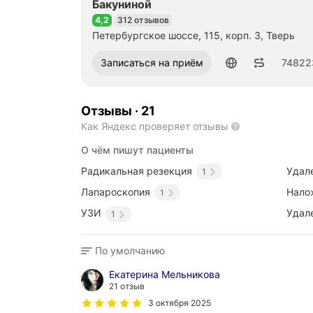
Бакуниной
4,2
312 отзывов
Рейтинг 4,2 из 5
Петербургское шоссе, 115, корп. 3, Тверь
Номер телефона: 74822366300
Записаться на приём
74822
Отзывы
·
21
Как Яндекс проверяет отзывы
О чём пишут пациенты
Радикальная резекция
Удал
1
Лапароскопия
Нало
1
УЗИ
Удал
1
По умолчанию
Екатерина Мельникова
21 отзыв
3 октября 2025