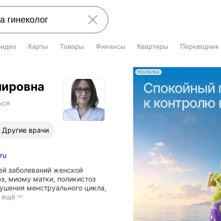
Видео
Карты
Товары
Финансы
Квартиры
Переводчик
РЕКЛАМА
мировна
ься
Другие врачи
ru
ей заболеваний женской
з, миому матки, поликистоз
рушения менструального цикла,
Специалист
 ещё
занимается
диагностикой