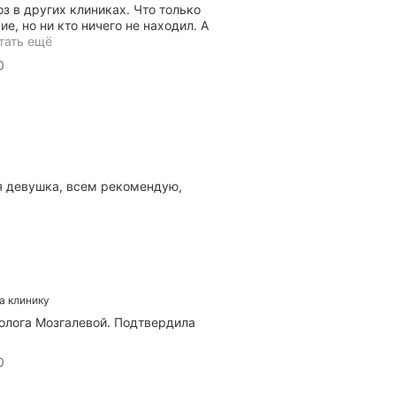
и
оз в других клиниках. Что только
УЗИ
е, но ни кто ничего не находил. А
малого
тать ещё
таза.
0
Владеет
различными
способами
контрацепции
и
планирования
семьи.
Скрыть
я девушка, всем рекомендую,
на клинику
колога Мозгалевой. Подтвердила
0