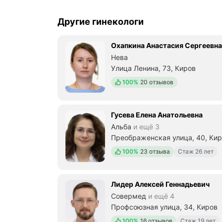
в
к
Другие гинекологи
л
и
н
Охапкина Анастасия Сергеевна
и
Нева
к
Улица Ленина, 73, Киров
и
А
Положительных отзывов
100%
20 отзывов
л
ь
б
а
Гусева Елена Анатольевна
и
Альба
и ещё 3
у
Преображенская улица, 40, Ки
д
о
Положительных отзывов
100%
23 отзыва
Стаж 26 лет
б
с
т
Лидер Алексей Геннадьевич
в
о
Совермед
и ещё 4
м
Профсоюзная улица, 34, Киров
р
Положительных отзывов
а
100%
16 отзывов
Стаж 19 лет