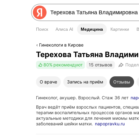
Поиск
Алиса AI
Медицина
Медицина
Картинки
Гинекологи в Кирове
Терехова Татьяна Владим
80%
рекомендуют
15 отзывов
Подел
О враче
Запись на приём
Отзывы
Гинеколог, акушер. Взрослый. Стаж 36 лет
nap
Врач ведёт приём взрослых пациентов, специа
терапии воспалительных процессов органов ма
актуальные методики для лечения миомы матки
заболеваний шейки матки.
napopravku.ru