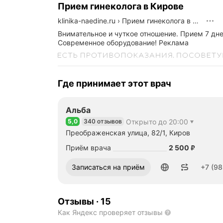
Прием гинеколога в Кирове
klinika-naedine.ru
›
Прием гинеколога в Кирове
Внимательное и чуткое отношение. Прием 7 дне
Современное оборудование!
Реклама
Где принимает этот врач
Альба
5,0
340 отзывов
Открыто до 20:00
Рейтинг 5,0 из 5
Преображенская улица, 82/1, Киров
Цена
2500
Приём врача
2 500
₽
Номер телефона: +79823902991
Записаться на приём
+7 (98
Отзывы
·
15
Как Яндекс проверяет отзывы