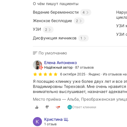
О чём пишут пациенты
Ведение беременности
Нару
4
цикл
Женское бесплодие
2
УЗИ 
УЗИ
2
УЗИ 
Дисфункция яичников
1
По умолчанию
Елена Антоненко
Надёжный автор
87 отзывов
6 октября 2025
Яндекс · Из отзывов на
Я посещаю клинику уже более двух лет и все 
Владимировны Тереховой. Мне очень нравится 
внимательно выслушивает, назначает адекватн
Место приёма — Альба, Преображенская улица
Ответ клиники
Кристина Щ.
1 отзыв