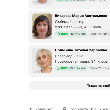
с
п
о
Вихарева Мария Анатольевна
л
Любимый доктор
о
ж
Улица Калинина, 40, Киров
е
Положительных отзывов
100%
29 отзывов
Стаж 24 года
н
и
я
.
Попырина Наталья Сергеевна
П
Совермед
и ещё 2
о
Профсоюзная улица, 34, Киров
с
е
Положительных отзывов
100%
10 отзывов
Стаж 22 года
щ
а
ю
г
Показать ещё
и
н
е
к
О компании
Коммерческие предложен
о
Колумбус
Сообщить об ошибке