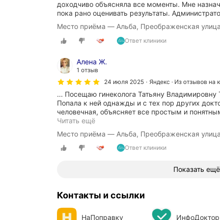
доходчиво объясняла все моменты. Мне назнач
пока рано оценивать результаты. Администрато
Место приёма — Альба, Преображенская улица
Ответ клиники
Алена Ж.
1 отзыв
24 июля 2025
Яндекс · Из отзывов на 
... Посещаю гинеколога Татьяну Владимировну 
Попала к ней однажды и с тех пор других докт
человечная, объясняет все простым и понятным
О
Читать ещё
ч
Место приёма — Альба, Преображенская улица
е
н
Ответ клиники
ь
д
Показать ещё
о
в
о
Контакты и ссылки
л
ь
н
НаПоправку
ИнфоДоктор