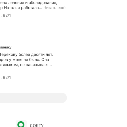
ено лечение и обследование,
П
р Наталья работала...
Читать ещё
р
, 82/1
о
ф
е
с
с
и
клинику
о
н
Терехову более десяти лет.
а
оров у меня не было. Она
л
 языком, не навязывает...
и
з
, 82/1
м
д
о
к
т
о
р
а
,
к
ДОКТУ