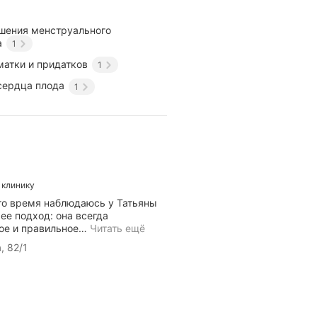
шения менструального
а
1
матки и придатков
1
сердца плода
1
 клинику
это время наблюдаюсь у Татьяны
ее подход: она всегда
ое и правильное
…
Читать ещё
, 82/1