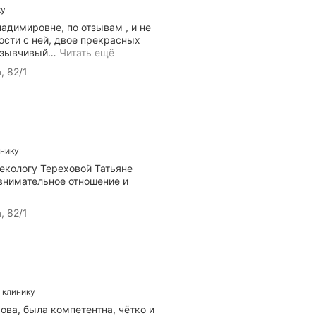
ку
ладимировне, по отзывам , и не
ости с ней, двое прекрасных
отзывчивый
…
Читать ещё
, 82/1
инику
кологу Тереховой Татьяне
внимательное отношение и
, 82/1
а клинику
ова, была компетентна, чётко и