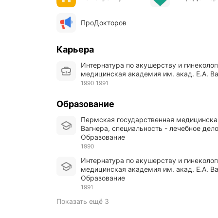
а
п
ПроДокторов
р
о
ф
Карьера
е
с
Интернатура по акушерству и гинекологии. Пермская государственная
с
медицинская академия им. акад. Е.А. В
и
1990 1991
о
н
а
Образование
л
Пермская государственная медицинская академия им. акад. Е.А.
и
Вагнера, специальность - лечебное дел
з
Образование
м
о
1990
м
Интернатура по акушерству и гинекологии. Пермская государственная
д
медицинская академия им. акад. Е.А. В
о
Образование
к
1991
т
о
Показать ещё 3
р
о