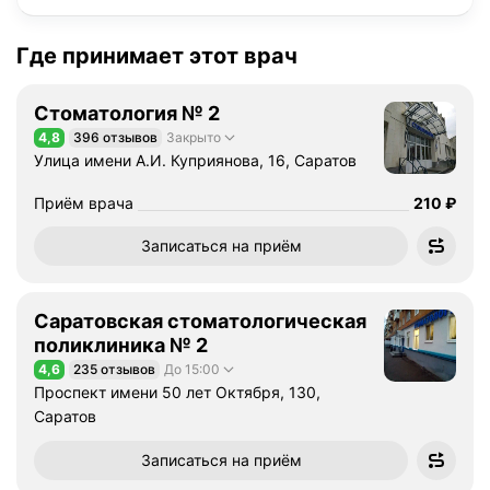
Где принимает этот врач
Стоматология № 2
4,8
396 отзывов
Закрыто
Рейтинг 4,8 из 5
Улица имени А.И. Куприянова, 16, Саратов
Цена
Приём врача
210
₽
Записаться на приём
Саратовская стоматологическая
поликлиника № 2
4,6
235 отзывов
До 15:00
Рейтинг 4,6 из 5
Проспект имени 50 лет Октября, 130,
Саратов
Записаться на приём