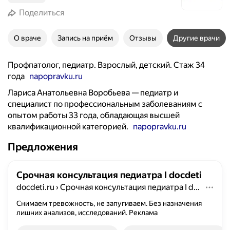
Поделиться
О враче
Запись на приём
Отзывы
Другие врачи
Профпатолог, педиатр. Взрослый, детский. Стаж 34
года
napopravku.ru
Лариса Анатольевна Воробьева — педиатр и
специалист по профессиональным заболеваниям с
опытом работы 33 года, обладающая высшей
квалификационной категорией.
napopravku.ru
Предложения
Срочная консультация педиатра I docdeti
docdeti.ru
›
Срочная консультация педиатра I docdeti
Снимаем тревожность, не запугиваем. Без назначения
лишних анализов, исследований.
Реклама