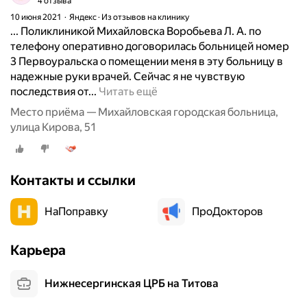
4 отзыва
10 июня 2021
Яндекс · Из отзывов на клинику
... Поликлиникой Михайловска Воробьева Л. А. по
телефону оперативно договорилась больницей номер
3 Первоуральска о помещении меня в эту больницу в
надежные руки врачей. Сейчас я не чувствую
П
последствия от...
Читать ещё
р
Место приёма — Михайловская городская больница,
о
улица Кирова, 51
ш
л
о
Контакты и ссылки
о
к
НаПоправку
о
ПроДокторов
л
о
Карьера
п
о
Нижнесергинская ЦРБ на Титова
л
у