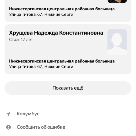
а
Нижнесергинская центральная районная больница
б
Улица Титова, 67, Нижние Серги
о
л
Хрущева Надежда Константиновна
е
л
Стаж 47 лет
К
О
В
Нижнесергинская центральная районная больница
И
Улица Титова, 67, Нижние Серги
Д
.
П
Показать ещё
р
и
ш
л
Колумбус
о
с
Сообщить об ошибке
ь