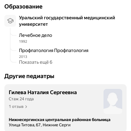
г
Образование
о
д
Уральский государственный медицинский
а
университет
к
Лечебное дело
а
1992
к
я
Профпатология Профпатология
р
2013
Показать ещё 6
о
д
и
Другие педиатры
л
с
Гилева Наталия Сергеевна
я
Стаж 24 года
в
1 отзыв
н
о
Нижнесергинская центральная районная больница
в
Улица Титова, 67, Нижние Серги
ь