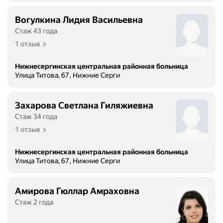
.
А
Вогулкина Лидия Васильевна
п
Стаж 43 года
р
1 отзыв
о
и
Нижнесергинская центральная районная больница
з
Улица Титова, 67, Нижние Серги
о
ш
л
Захарова Светлана Гиляжиевна
о
Стаж 34 года
э
1 отзыв
т
о
Нижнесергинская центральная районная больница
к
Улица Титова, 67, Нижние Серги
о
г
д
Амирова Гюллар Амраховна
а
Стаж 2 года
я
з