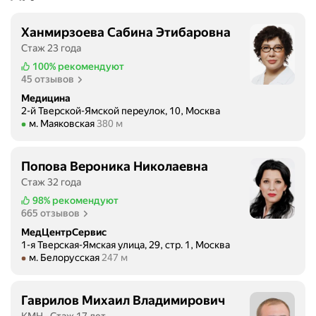
з
а
у
ц
Ханмирзоева Сабина Этибаровна
м
и
Стаж 23 года
и
е
т
100%
рекомендуют
н
45 отзывов
е
т
л
Медицина
к
2-й Тверской-Ямской переулок, 10, Москва
ь
Метро м. Маяковская Расстояние 380 м
о
м. Маяковская
380 м
н
й
ы
О
й
Попова Вероника Николаевна
л
д
Стаж 32 года
ь
о
98%
рекомендуют
г
к
665 отзывов
и
т
А
МедЦентрСервис
о
1-я Тверская-Ямская улица, 29, стр. 1, Москва
н
р
Метро м. Белорусская Расстояние 247 м
м. Белорусская
247 м
а
Р
т
о
о
ж
Гаврилов Михаил Владимирович
л
д
КМН
Стаж 17 лет