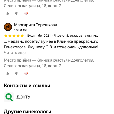
Место приёма — Клиника счастья и долголетия,
м
Селигерская улица, 18, корп. 2
е
ч
а
Маргарита Терешкова
т
4 отзыва
е
19 сентября 2021
Яндекс · Из отзывов на клинику
л
... Недавно посетила у нее в Клинике прекрасного
ь
Гинеколога- Якушеву С.В. и тоже очень довольна!
н
Д
Читать ещё
а
о
я
Место приёма — Клиника счастья и долголетия,
б
к
Селигерская улица, 18, корп. 2
р
л
ы
и
й
н
Контакты и ссылки
д
и
е
к
ДОКТУ
н
а
ь
,
!
и
Другие гинекологи
П