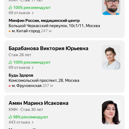
ь
е
100%
рекомендуют
е
с
69 отзывов
в
т
Минфин России, медицинский центр
н
в
Большой Черкасский переулок, 10с1/11, Москва
ы
Метро м. Китай-город Расстояние 247 м
е
м. Китай-город
247 м
Р
н
о
с
Барабанова Виктория Юрьевна
ж
к
д
Стаж 26 лет
а
е
100%
рекомендуют
я
с
69 отзывов
!
т
я
Будь Здоров
в
Комсомольский проспект, 28, Москва
в
Метро м. Фрунзенская Расстояние 207 м
м. Фрунзенская
207 м
е
л
н
я
с
ю
Амян Маринэ Исаковна
к
с
КМН
Стаж 30 лет
о
ь
98%
рекомендуют
й
е
443 отзыва
я
е