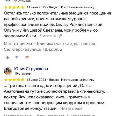
11 отзывов
11 июня 2025
Яндекс · Из отзывов на клинику
Остались только положительные эмоции от посещения
данной клиники, прием на высшем уровне,
профессионализм врачей, была у Рождественской
Ольги и у Якушевой Светланы, мои проблемы со
здоровьем были
…
Читать ещё
Место приёма — Клиника счастья и долголетия,
Селигерская улица, 18, корп. 2
Юлия Стружкова
10 отзывов
13 июня 2023
Яндекс · Из отзывов на клинику
... Три года назад в одно из обращений , Ольга
Анатольевна тут же срочно отправила к гинекологу,
доктор Якушева оказалась очень грамотным
специалистом, оперирующим хирургом в прошлом.
З
Благодаря ее консультации...
Читать ещё
а