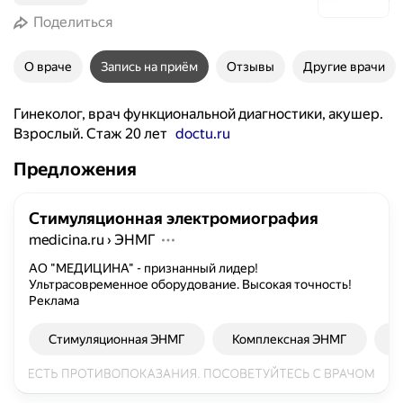
Поделиться
О враче
Запись на приём
Отзывы
Другие врачи
Гинеколог, врач функциональной диагностики, акушер.
Взрослый. Стаж 20 лет
doctu.ru
Предложения
Стимуляционная электромиография
medicina.ru
›
ЭНМГ
АО "МЕДИЦИНА" - признанный лидер!
Ультрасовременное оборудование. Высокая точность!
Реклама
Стимуляционная ЭНМГ
Комплексная ЭНМГ
И