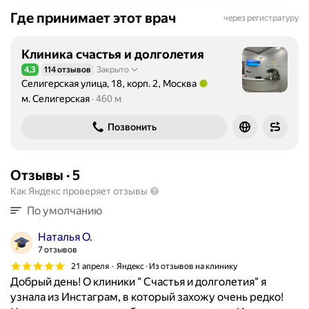
Где принимает этот врач
через регистратуру
Клиника счастья и долголетия
4,3
114 отзывов
Закрыто
Рейтинг 4,3 из 5
Селигерская улица, 18, корп. 2, Москва
Метро м. Селигерская Расстояние 460 м
м. Селигерская
460 м
Позвонить
Отзывы
·
5
Как Яндекс проверяет отзывы
По умолчанию
Наталья О.
7 отзывов
21 апреля
Яндекс · Из отзывов на клинику
Добрый день! О клиники " Счастья и долголетия" я
узнала из Инстаграм, в который захожу очень редко!