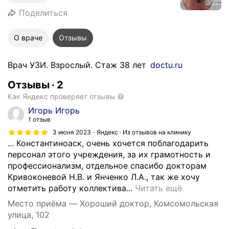
Поделиться
О враче
Отзывы
Врач УЗИ. Взрослый. Стаж 38 лет
doctu.ru
Отзывы
·
2
Как Яндекс проверяет отзывы
Игорь Игорь
1 отзыв
3 июня 2023
Яндекс · Из отзывов на клинику
... Константиноаск, очень хочется поблагодарить
персонал этого учреждения, за их грамотность и
профессионализм, отдельное спасибо докторам
Кривоконевой Н.В. и Янченко Л.А., так же хочу
Н
отметить работу коллектива...
Читать ещё
е
Место приёма — Хороший доктор, Комсомольская
о
улица, 102
д