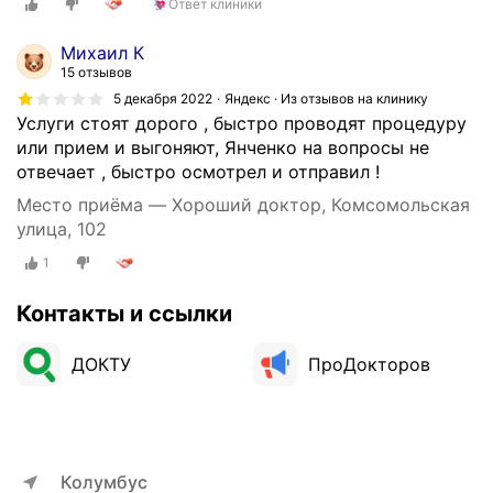
Ответ клиники
н
о
Михаил К
к
15 отзывов
р
5 декабря 2022
Яндекс · Из отзывов на клинику
а
Услуги стоят дорого , быстро проводят процедуру
т
или прием и выгоняют, Янченко на вопросы не
н
отвечает , быстро осмотрел и отправил !
о
о
Место приёма — Хороший доктор, Комсомольская
б
улица, 102
р
1
а
щ
Контакты и ссылки
а
л
ДОКТУ
ПроДокторов
с
я
в
ч
а
Колумбус
с