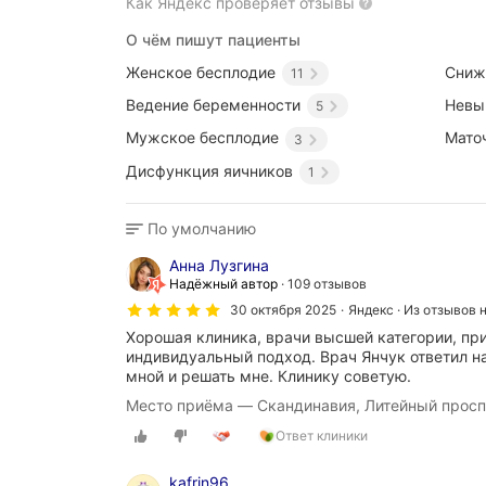
Как Яндекс проверяет отзывы
О чём пишут пациенты
Женское бесплодие
Сниж
11
Ведение беременности
Невы
5
Мужское бесплодие
Мато
3
Дисфункция яичников
1
По умолчанию
Анна Лузгина
Надёжный автор
109 отзывов
30 октября 2025
Яндекс · Из отзывов 
Хорошая клиника, врачи высшей категории, пр
индивидуальный подход. Врач Янчук ответил на
мной и решать мне. Клинику советую.
Место приёма — Скандинавия, Литейный просп
Ответ клиники
kafrin96