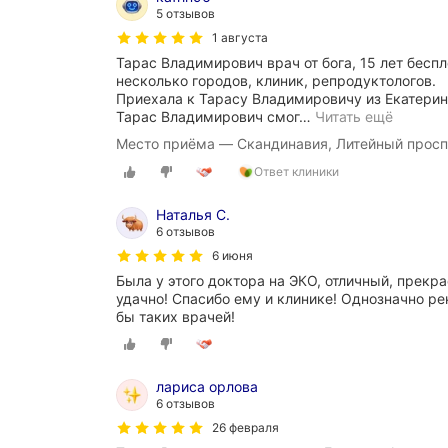
5 отзывов
1 августа
Тарас Владимирович врач от бога, 15 лет бесп
несколько городов, клиник, репродуктологов.
Приехала к Тарасу Владимировичу из Екатерин
Тарас Владимирович смог
…
Читать ещё
Место приёма — Скандинавия, Литейный просп
Ответ клиники
Наталья С.
6 отзывов
6 июня
Была у этого доктора на ЭКО, отличный, прекр
удачно! Спасибо ему и клинике! Однозначно 
бы таких врачей!
лариса орлова
6 отзывов
26 февраля