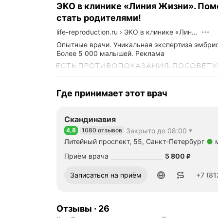
ЭКО в клинике «Линия Жизни». По
стать родителями!
life-reproduction.ru
›
ЭКО в клинике «Линия Жизни». Поможем стать родителями!
Опытные врачи. Уникальная экспертиза эмбри
Более 5 000 малышей.
Реклама
Где принимает этот врач
Скандинавия
4,8
1080 отзывов
Закрыто до 08:00
Рейтинг 4,8 из 5
Литейный проспект, 55, Санкт-Петербург
Метро м. Маяковская Расстояние 830 м
Цена
5800
Приём врача
5 800
₽
Номер телефона: +78126351179
Записаться на приём
+7 (81
Отзывы
·
26