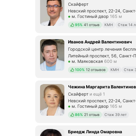
Скайферт
Невский проспект, 22-24, Санк
Метро м. Гостиный двор Рассто
м. Гостиный двор
165 м
Положительных отзывов
95%
41 отзыв
КМН
Стаж 14 л
Иванов Андрей Валентинович
Городской центр лечения беспл
Литейный проспект, 56, Санкт-
Метро м. Маяковская Расстоян
м. Маяковская
600 м
Положительных отзывов
100%
12 отзывов
КМН
Стаж 3
Чежина Маргарита Валентинов
Скайферт
и ещё 1
Невский проспект, 22-24, Санк
Метро м. Гостиный двор Рассто
м. Гостиный двор
165 м
Положительных отзывов
86%
21 отзыв
Стаж 39 лет
Бриедж Линда Омаровна