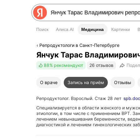
Поиск
Алиса AI
Медицина
Медицина
Картинки
Репродуктологи в Санкт-Петербурге
Янчук Тарас Владимирови
88%
рекомендуют
26 отзывов
Подел
О враче
Запись на приём
Отзывы
Репродуктолог. Взрослый. Стаж 28 лет
spb.doc
Специализируется в области женского и мужск
этиологии, в том числе с применением ВРТ. За
лечением невынашивания беременности, веден
диагностикой и лечением гинекологических за