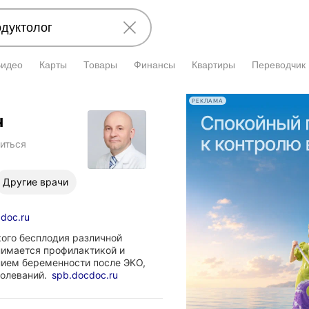
Видео
Карты
Товары
Финансы
Квартиры
Переводчик
РЕКЛАМА
ч
иться
Другие врачи
doc.ru
ого бесплодия различной
нимается профилактикой и
ием беременности после ЭКО,
болеваний.
spb.docdoc.ru