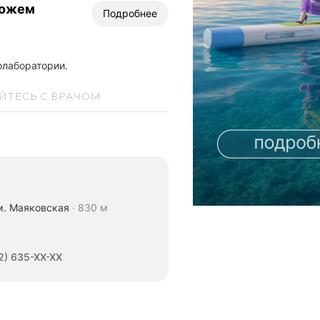
можем
Подробнее
олаборатории.
м. Маяковская
830 м
2) 635-XX-XX