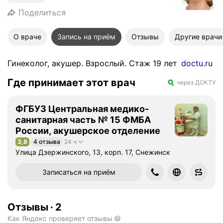
Поделиться
О враче
Запись на приём
Отзывы
Другие врачи
Гинеколог, акушер. Взрослый. Стаж 19 лет
doctu.ru
Где принимает этот врач
через ДОКТУ
ФГБУЗ Центральная медико-
санитарная часть № 15 ФМБА
России, акушерское отделение
3,8
4 отзыва
24 ч
Рейтинг 3,8 из 5
Улица Дзержинского, 13, корп. 17, Снежинск
Записаться на приём
Отзывы
·
2
Как Яндекс проверяет отзывы