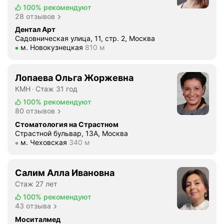
а
100%
рекомендуют
р
в
28 отзывов
а
и
Дентал Арт
я
т
Садовническая улица, 11, стр. 2, Москва
,
с
Метро м. Новокузнецкая Расстояние 810 м
м. Новокузнецкая
810 м
в
я
н
,
и
Лопаева Ольга Жоржевна
д
м
КМН
Стаж 31 год
а
а
и
100%
рекомендуют
т
80 отзывов
ц
е
е
Стоматология на Страстном
л
Страстной бульвар, 13А, Москва
н
ь
Метро м. Чеховская Расстояние 340 м
м. Чеховская
340 м
ы
н
л
а
о
Салим Алла Ивановна
я
я
Стаж 27 лет
а
л
д
100%
рекомендуют
ь
43 отзыва
м
н
и
Моситалмед
ы