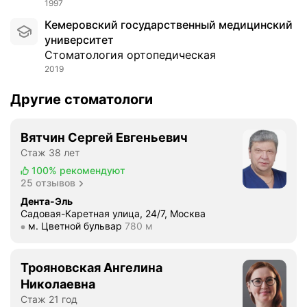
ы
1997
о
с
с
Кемеровский государственный медицинский
о
в
университет
т
о
Стоматология ортопедическая
е
е
2019
!
й
!
Другие стоматологи
с
!
у
Н
п
Вятчин Сергей Евгеньевич
е
р
в
Стаж 38 лет
у
е
100%
рекомендуют
г
р
25 отзывов
о
о
Дента-Эль
й
я
Садовая-Каретная улица, 24/7, Москва
,
Метро м. Цветной бульвар Расстояние 780 м
м. Цветной бульвар
780 м
т
в
н
с
о
е
Трояновская Ангелина
д
н
Николаевна
о
р
Стаж 21 год
б