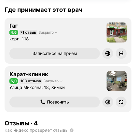
Где принимает этот врач
Гаг
4,6
71 отзыв
Закрыто
Рейтинг 4,6 из 5
корп. 118
Записаться на приём
Карат-клиник
5,0
103 отзыва
Закрыто
Рейтинг 5,0 из 5
Улица Микояна, 18, Химки
Позвонить
Отзывы
·
4
Как Яндекс проверяет отзывы