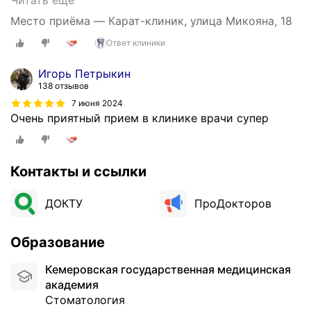
Читать ещё
м
а
Место приёма — Карат-клиник, улица Микояна, 18
ь
в
ё
Ответ клиники
н
й
о
.
Игорь Петрыкин
х
К
138 отзывов
о
а
7 июня 2024
ж
к
Очень приятный прием в клинике врачи супер
у
в
в
с
э
е
т
Контакты и ссылки
г
у
д
к
ДОКТУ
ПроДокторов
а
л
в
и
с
Образование
н
ё
и
н
Кемеровская государственная медицинская
к
а
академия
у
в
Стоматология
с