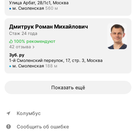
н
Улица Арбат, 28/1с1, Москва
е
Метро м. Смоленская Расстояние 560 м
м. Смоленская
560 м
и
.
с
В
т
с
Дмитрук Роман Михайлович
р
е
Стаж 24 года
а
г
100%
рекомендуют
т
д
42 отзыва
о
а
Зуб. ру
р
л
1-й Смоленский переулок, 17, стр. 3, Москва
,
е
Метро м. Смоленская Расстояние 188 м
м. Смоленская
188 м
н
ч
а
у
п
з
Показать ещё
о
у
м
б
и
ы
н
у
Колумбус
а
К
н
с
Сообщить об ошибке
и
е