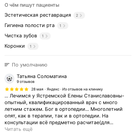
О чём пишут пациенты
Эстетическая реставрация
2
Гигиена полости рта
1
Чистка зубов
1
Коронки
1
По умолчанию
Татьяна Соломатина
9 отзывов
28 мая
Яндекс · Из отзывов на клинику
... Лечимся у Ястремской Елены Станиславовны-
опытный, квалификацированный врач с много
летним стажем. Бог в ортопедии... Многолетний
опят, как в терапии, так и в ортопедии. На
консультации всё предметно расчитае(для...
Л
Читать ещё
е